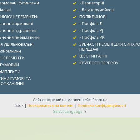
 армовані фітингами
- Вариаторні
іальні
- Багаторучейкові
НЮЮЧІ ЕЛЕМЕНТИ:
ПОЛІКЛИНОВІ:
льнення армовані
- Профіль Л
ьнення гідравлічні
- Профіль PJ
льнення пневматичні
- Профіль PK
ця ущільнювальні
ЗУБЧАСТІ РЕМЕНІ ДЛЯ СИНХР
ПЕРЕДАЧІ
зезйомники
ШЕСТИГРАННІ
І ЕЛЕМЕНТИ
КРУГЛОГО ПЕРЕРІЗУ
 ГУМОВИЙ
ОМПЛЕКТИ
ИНИ ГУМОВІ ТА
ВОТКАНИННІ
Сайт створений на маркетплейсі
Prom.ua
Istok |
Поскаржитися на контент
|
Політика конфіденційності
Select Language
▼