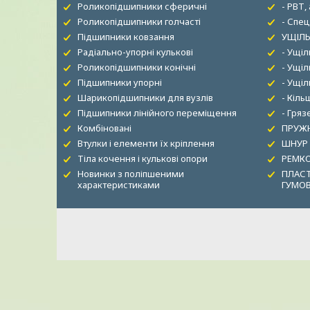
Роликопідшипники сферичні
- РВТ,
Роликопідшипники голчасті
- Спец
Підшипники ковзання
УЩІЛЬ
Радіально-упорні кулькові
- Ущі
Роликопідшипники конічні
- Ущіл
Підшипники упорні
- Ущі
Шарикопідшипники для вузлів
- Кіль
Підшипники лінійного переміщення
- Гря
Комбіновані
ПРУЖН
Втулки і елементи їх кріплення
ШНУР
Тіла кочення і кулькові опори
РЕМК
Новинки з поліпшеними
ПЛАСТ
характеристиками
ГУМО