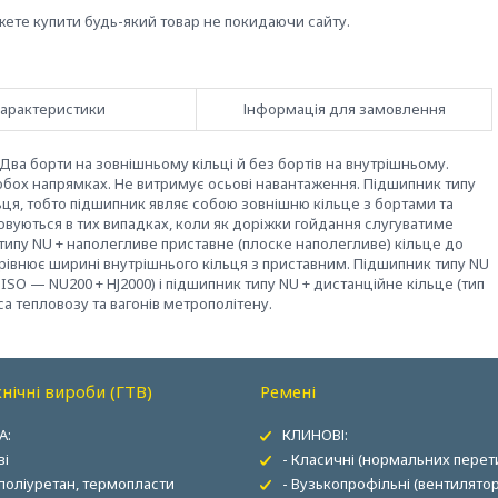
жете купити будь-який товар не покидаючи сайту.
арактеристики
Інформація для замовлення
а борти на зовнішньому кільці й без бортів на внутрішньому.
бох напрямках. Не витримує осьові навантаження. Підшипник типу
ьця, тобто підшипник являє собою зовнішню кільце з бортами та
овуються в тих випадках, коли як доріжки гойдання слугуватиме
типу NU + наполегливе приставне (плоске наполегливе) кільце до
рівнює ширині внутрішнього кільця з приставним. Підшипник типу NU
ISO — NU200 + HJ2000) і підшипник типу NU + дистанційне кільце (тип
а тепловозу та вагонів метрополітену.
нічні вироби (ГТВ)
Ремені
А:
КЛИНОВІ:
ві
- Класичні (нормальних перети
 поліуретан, термопласти
- Вузькопрофільні (вентилятор