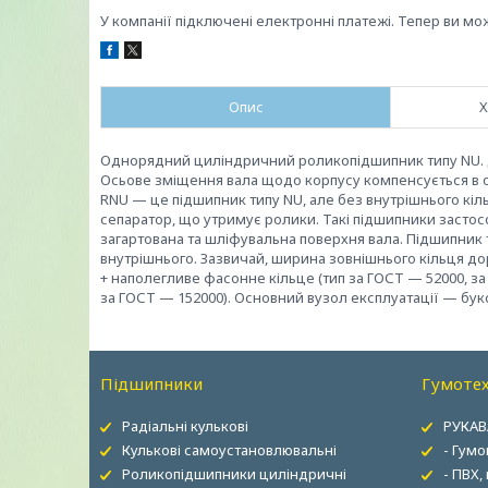
У компанії підключені електронні платежі. Тепер ви мо
Опис
Х
Однорядний циліндричний роликопідшипник типу NU. Дв
Осьове зміщення вала щодо корпусу компенсується в о
RNU — це підшипник типу NU, але без внутрішнього кіл
сепаратор, що утримує ролики. Такі підшипники застос
загартована та шліфувальна поверхня вала. Підшипник 
внутрішнього. Зазвичай, ширина зовнішнього кільця до
+ наполегливе фасонне кільце (тип за ГОСТ — 52000, за 
за ГОСТ — 152000). Основний вузол експлуатації — букс
Підшипники
Гумотех
Радіальні кулькові
РУКАВ
Кулькові самоустановлювальні
- Гумо
Роликопідшипники циліндричні
- ПВХ,