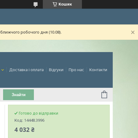
Кошик
ближчого робочого дня (10.08).
и
Доставка і оплата
Відгуки
Про нас
Контакти
Знайти
Готово до відправки
Код:
14448.3996
4 032 ₴