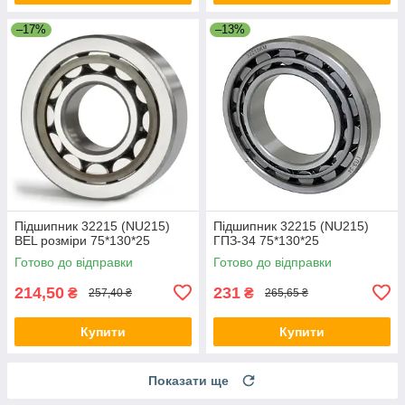
–17%
–13%
Підшипник 32215 (NU215)
Підшипник 32215 (NU215)
BEL розміри 75*130*25
ГПЗ-34 75*130*25
Готово до відправки
Готово до відправки
214,50
231
₴
₴
257,40 ₴
265,65 ₴
Купити
Купити
Показати ще