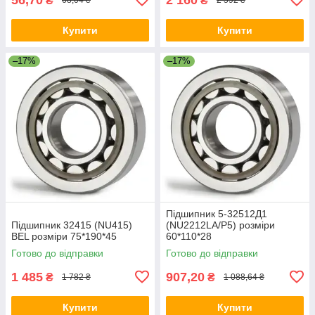
₴
₴
68,04 ₴
2 592 ₴
Купити
Купити
–17%
–17%
Підшипник 5-32512Д1
Підшипник 32415 (NU415)
(NU2212LA/P5) розміри
BEL розміри 75*190*45
60*110*28
Готово до відправки
Готово до відправки
1 485
907,20
₴
₴
1 782 ₴
1 088,64 ₴
Купити
Купити