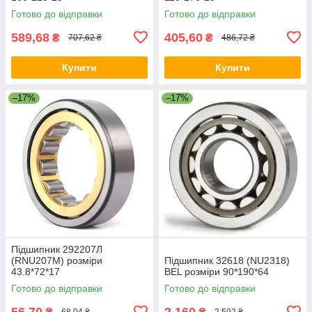
Готово до відправки
Готово до відправки
589,68
405,60
₴
₴
707,62 ₴
486,72 ₴
Купити
Купити
–17%
–17%
Підшипник 292207Л
(RNU207M) розміри
Підшипник 32618 (NU2318)
43.8*72*17
BEL розміри 90*190*64
Готово до відправки
Готово до відправки
56,70
2 160