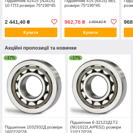
Підшипник 42415 (NJ415)
Підшипник 415 (6415) BEL
Підш
10 ГПЗ розміри 75*190*45
розміри 75*190*45
розм
2 441,40
962,76
968
₴
₴
1 004,62 ₴
Купити
Купити
Акційні пропозиції та новинки
–17%
–17%
Підшипник 6-32122Д1Т2
Підшипник 1032932Д розміри
(NU1022LA/P6S2) розміри
160*220*28
110*170*28