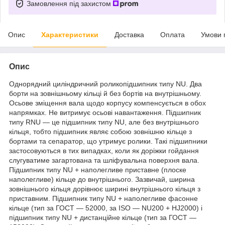
Замовлення під захистом
Опис
Характеристики
Доставка
Оплата
Умови 
Опис
Однорядний циліндричний роликопідшипник типу NU. Два
борти на зовнішньому кільці й без бортів на внутрішньому.
Осьове зміщення вала щодо корпусу компенсується в обох
напрямках. Не витримує осьові навантаження. Підшипник
типу RNU — це підшипник типу NU, але без внутрішнього
кільця, тобто підшипник являє собою зовнішню кільце з
бортами та сепаратор, що утримує ролики. Такі підшипники
застосовуються в тих випадках, коли як доріжки гойдання
слугуватиме загартована та шліфувальна поверхня вала.
Підшипник типу NU + наполегливе приставне (плоске
наполегливе) кільце до внутрішнього. Зазвичай, ширина
зовнішнього кільця дорівнює ширині внутрішнього кільця з
приставним. Підшипник типу NU + наполегливе фасонне
кільце (тип за ГОСТ — 52000, за ISO — NU200 + HJ2000) і
підшипник типу NU + дистанційне кільце (тип за ГОСТ —