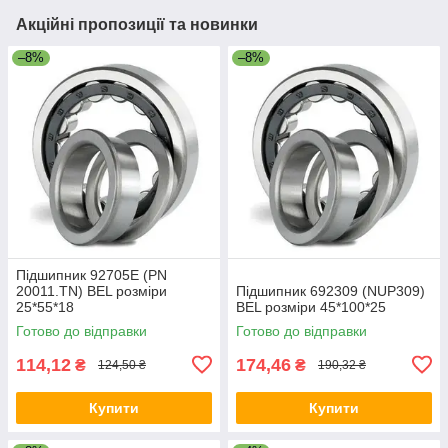
Акційні пропозиції та новинки
–8%
–8%
Підшипник 92705Е (PN
20011.TN) BEL розміри
Підшипник 692309 (NUP309)
25*55*18
BEL розміри 45*100*25
Готово до відправки
Готово до відправки
114,12
174,46
₴
₴
124,50 ₴
190,32 ₴
Купити
Купити