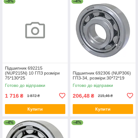
–8%
–4%
Підшипник 692215
(NUP215N) 10 ГПЗ розміри
Підшипник 692306 (NUP306)
75*130*25
ГПЗ-34, розміри:30*72*19
Готово до відправки
Готово до відправки
1 716
206,48
₴
₴
1 872 ₴
215,46 ₴
Купити
Купити
–4%
–4%