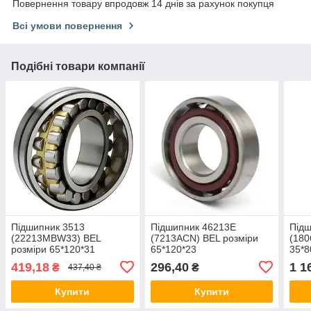
Повернення товару впродовж 14 днів за рахунок покупця
Всі умови повернення
Подібні товари компанії
Підшипник 3513
Підшипник 46213Е
Підш
(22213MBW33) BEL
(7213ACN) BEL розміри
(180
розміри 65*120*31
65*120*23
35*8
419,18
296,40
1 1
₴
₴
437,40 ₴
Купити
Купити