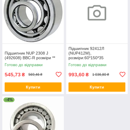
Підшипник 92412Л
Підшипник NUP 2308 J
(NUP412M),
(492608) BBC-R розміри **
розміри:60*150*35
Готово до відправки
Готово до відправки
545,73
993,60
₴
₴
569,46 ₴
1 036,80 ₴
Купити
Купити
–4%