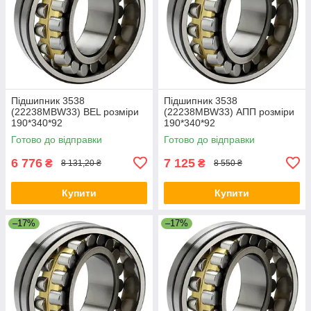
Підшипник 3538
Підшипник 3538
(22238MBW33) BEL розміри
(22238MBW33) АПП розміри
190*340*92
190*340*92
Готово до відправки
Готово до відправки
6 776
7 125
₴
₴
8 131,20 ₴
8 550 ₴
Купити
Купити
–17%
–17%