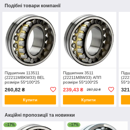
Подібні товари компанії
Підшипник 113511
Підшипник 3511
Підш
(22211МВKW33) BEL
(22211МВW33) АПП
(22
розміри 55*100*25
розміри 55*100*25
55*1
260,82
239,43
321
₴
₴
287,32 ₴
Купити
Купити
Акційні пропозиції та новинки
–17%
–17%