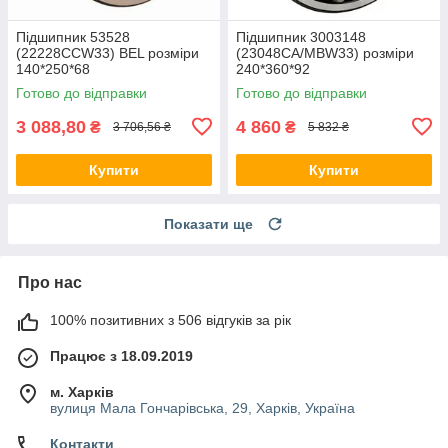
Підшипник 53528
Підшипник 3003148
(22228CCW33) BEL розміри
(23048CA/MBW33) розміри
140*250*68
240*360*92
Готово до відправки
Готово до відправки
3 088,80
4 860
₴
₴
3 706,56 ₴
5 832 ₴
Купити
Купити
Показати ще
Про нас
100% позитивних з 506 відгуків за рік
Працює з 18.09.2019
м. Харків
вулиця Мала Гончарівська, 29, Харків, Україна
Контакти