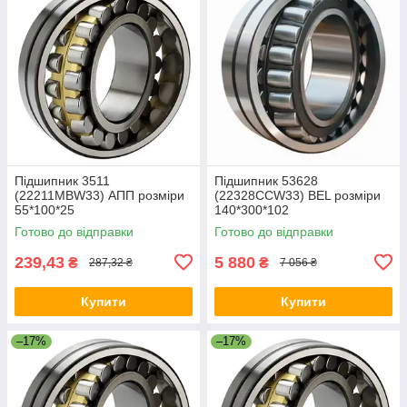
Підшипник 3511
Підшипник 53628
(22211МВW33) АПП розміри
(22328СCW33) BEL розміри
55*100*25
140*300*102
Готово до відправки
Готово до відправки
239,43
5 880
₴
₴
287,32 ₴
7 056 ₴
Купити
Купити
–17%
–17%