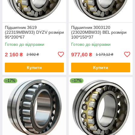
Підшипник 3619
Підшипник 3003120
(22319MBW33) DYZV розміри
(23020MBW33) BEL розміри
95*200*67
100*150*37
Готово до відправки
Готово до відправки
2 160
977,60
₴
₴
2 592 ₴
1 173,12 ₴
Купити
Купити
–17%
–17%