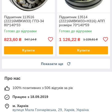
Підшипник 113516
Підшипник 13514
(22216MBKW33) ГПЗ-34
(22216MBКW33+Н316) АПП
80*140*33
розміри 70*140*59
Готово до відправки
Готово до відправки
823,60
1 126,22
₴
₴
947,14 ₴
1 228,61 ₴
Купити
Купити
Показати ще
Про нас
100% позитивних з 506 відгуків за рік
Працює з 18.09.2019
м. Харків
вулиця Мала Гончарівська, 29, Харків, Україна