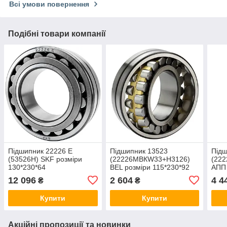
Всі умови повернення
Подібні товари компанії
Підшипник 22226 E
Підшипник 13523
Підш
(53526Н) SKF розміри
(22226MBКW33+Н3126)
(22
130*230*64
BEL розміри 115*230*92
АПП 
12 096
2 604
4 4
₴
₴
Купити
Купити
Акційні пропозиції та новинки