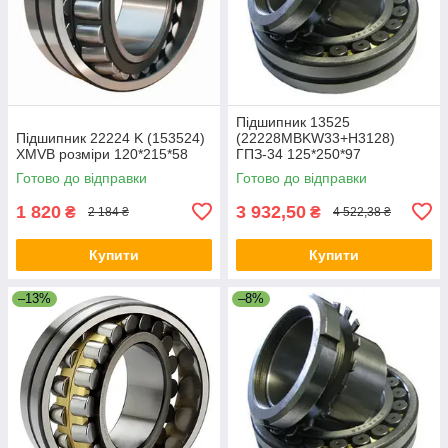
Підшипник 13525
Підшипник 22224 K (153524)
(22228MBKW33+Н3128)
XMVB розміри 120*215*58
ГПЗ-34 125*250*97
Готово до відправки
Готово до відправки
1 820
3 932,50
₴
₴
2 184 ₴
4 522,38 ₴
Купити
Купити
–13%
–8%