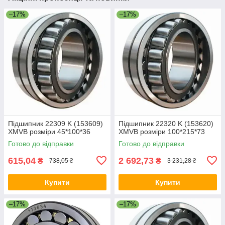
–17%
–17%
Підшипник 22309 K (153609)
Підшипник 22320 K (153620)
XMVB розміри 45*100*36
XMVB розміри 100*215*73
Готово до відправки
Готово до відправки
615,04
2 692,73
₴
₴
738,05 ₴
3 231,28 ₴
Купити
Купити
–17%
–17%