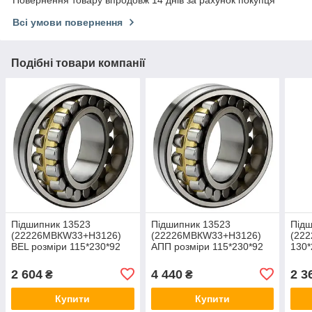
Повернення товару впродовж 14 днів за рахунок покупця
Всі умови повернення
Подібні товари компанії
Підшипник 13523
Підшипник 13523
Підш
(22226MBКW33+Н3126)
(22226MBКW33+Н3126)
(222
BEL розміри 115*230*92
АПП розміри 115*230*92
130*
2 604
4 440
2 3
₴
₴
Купити
Купити