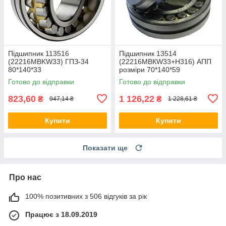
Підшипник 113516
Підшипник 13514
(22216MBKW33) ГПЗ-34
(22216MBКW33+Н316) АПП
80*140*33
розміри 70*140*59
Готово до відправки
Готово до відправки
823,60
1 126,22
₴
₴
947,14 ₴
1 228,61 ₴
Купити
Купити
Показати ще
Про нас
100% позитивних з 506 відгуків за рік
Працює з 18.09.2019