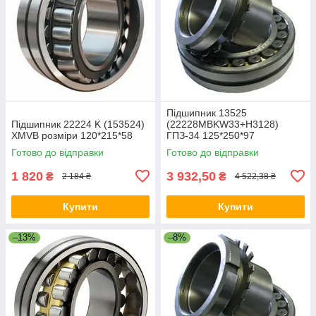
Підшипник 13525
Підшипник 22224 K (153524)
(22228MBKW33+Н3128)
XMVB розміри 120*215*58
ГПЗ-34 125*250*97
Готово до відправки
Готово до відправки
1 820
3 932,50
₴
₴
2 184 ₴
4 522,38 ₴
Купити
Купити
–13%
–8%