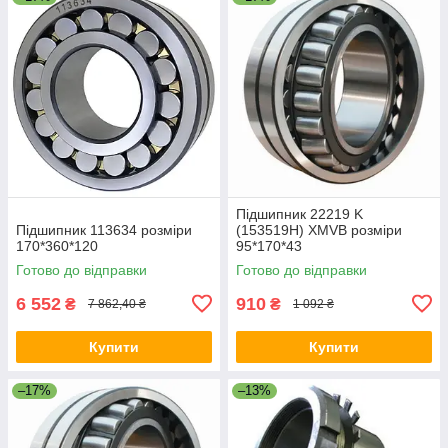
Підшипник 22219 K
Підшипник 113634 розміри
(153519H) XMVB розміри
170*360*120
95*170*43
Готово до відправки
Готово до відправки
6 552
910
₴
₴
7 862,40 ₴
1 092 ₴
Купити
Купити
–17%
–13%