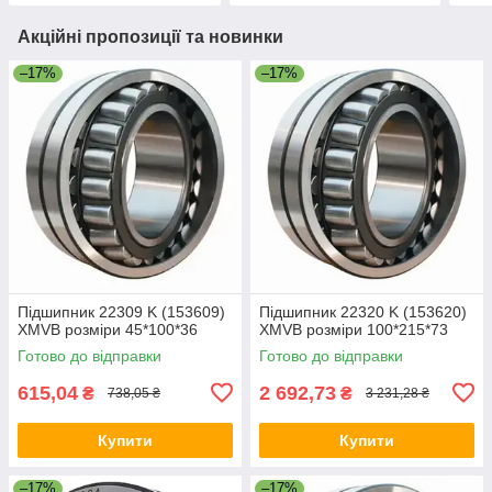
Акційні пропозиції та новинки
–17%
–17%
Підшипник 22309 K (153609)
Підшипник 22320 K (153620)
XMVB розміри 45*100*36
XMVB розміри 100*215*73
Готово до відправки
Готово до відправки
615,04
2 692,73
₴
₴
738,05 ₴
3 231,28 ₴
Купити
Купити
–17%
–17%