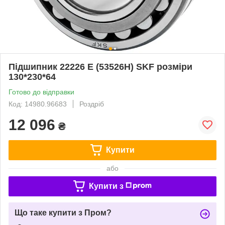
Підшипник 22226 E (53526Н) SKF розміри
130*230*64
Готово до відправки
Код: 14980.96683
Роздріб
12 096
₴
Купити
або
Купити з
Що таке купити з Пром?