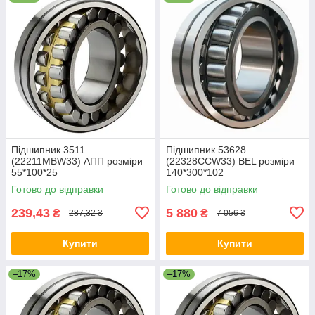
Підшипник 3511
Підшипник 53628
(22211МВW33) АПП розміри
(22328СCW33) BEL розміри
55*100*25
140*300*102
Готово до відправки
Готово до відправки
239,43
5 880
₴
₴
287,32 ₴
7 056 ₴
Купити
Купити
–17%
–17%