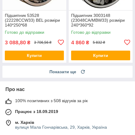
Підшипник 53528
Підшипник 3003148
(22228CCW33) BEL розміри
(23048CA/MBW33) розміри
140*250*68
240*360*92
Готово до відправки
Готово до відправки
3 088,80
4 860
₴
₴
3 706,56 ₴
5 832 ₴
Купити
Купити
Показати ще
Про нас
100% позитивних з 508 відгуків за рік
Працює з 18.09.2019
м. Харків
вулиця Мала Гончарівська, 29, Харків, Україна