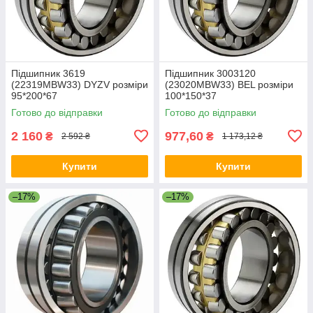
Підшипник 3619
Підшипник 3003120
(22319MBW33) DYZV розміри
(23020MBW33) BEL розміри
95*200*67
100*150*37
Готово до відправки
Готово до відправки
2 160
977,60
₴
₴
2 592 ₴
1 173,12 ₴
Купити
Купити
–17%
–17%