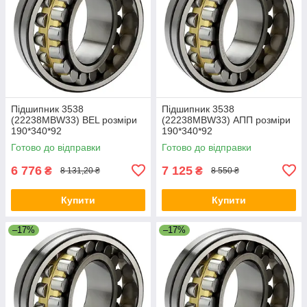
Підшипник 3538
Підшипник 3538
(22238MBW33) BEL розміри
(22238MBW33) АПП розміри
190*340*92
190*340*92
Готово до відправки
Готово до відправки
6 776
7 125
₴
₴
8 131,20 ₴
8 550 ₴
Купити
Купити
–17%
–17%