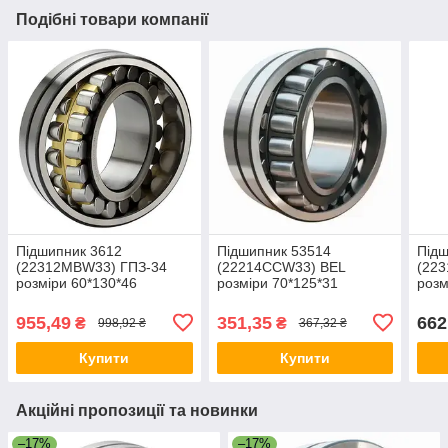
Подібні товари компанії
Підшипник 3612
Підшипник 53514
Підш
(22312MBW33) ГПЗ-34
(22214CCW33) BEL
(22
розміри 60*130*46
розміри 70*125*31
розм
955,49
351,35
662
₴
₴
998,92 ₴
367,32 ₴
Купити
Купити
Акційні пропозиції та новинки
–17%
–17%