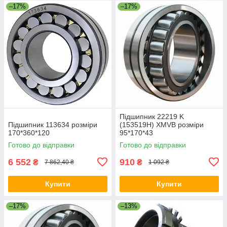
–17%
–17%
Підшипник 22219 K
Підшипник 113634 розміри
(153519H) XMVB розміри
170*360*120
95*170*43
Готово до відправки
Готово до відправки
6 552
910
₴
₴
7 862,40 ₴
1 092 ₴
Купити
Купити
–17%
–13%