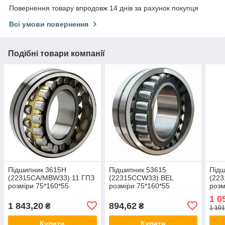
Повернення товару впродовж 14 днів за рахунок покупця
Всі умови повернення
Подібні товари компанії
Підшипник 3615Н
Підшипник 53615
Підш
(22315CA/MBW33) 11 ГПЗ
(22315CCW33) BEL
(22
розміри 75*160*55
розміри 75*160*55
розм
1 0
1 843,20
894,62
₴
₴
1 101
Купити
Купити