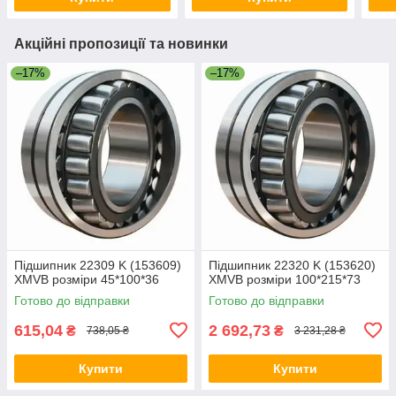
Акційні пропозиції та новинки
–17%
–17%
Підшипник 22309 K (153609)
Підшипник 22320 K (153620)
XMVB розміри 45*100*36
XMVB розміри 100*215*73
Готово до відправки
Готово до відправки
615,04
2 692,73
₴
₴
738,05 ₴
3 231,28 ₴
Купити
Купити