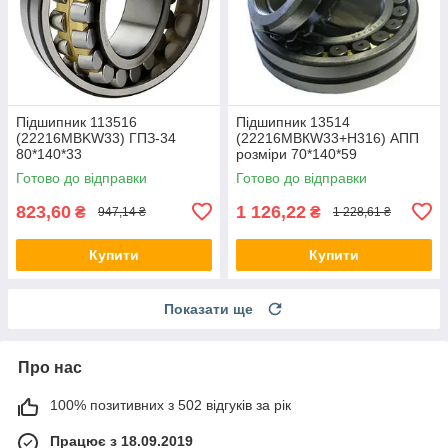
Підшипник 113516
Підшипник 13514
(22216MBKW33) ГПЗ-34
(22216MBКW33+Н316) АПП
80*140*33
розміри 70*140*59
Готово до відправки
Готово до відправки
823,60
1 126,22
₴
₴
947,14 ₴
1 228,61 ₴
Купити
Купити
Показати ще
Про нас
100% позитивних з 502 відгуків за рік
Працює з 18.09.2019