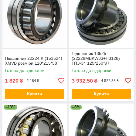
Підшипник 13525
Підшипник 22224 K (153524)
(22228MBKW33+Н3128)
XMVB розміри 120*215*58
ГПЗ-34 125*250*97
Готово до відправки
Готово до відправки
1 820
3 932,50
₴
₴
2 184 ₴
4 522,38 ₴
Купити
Купити
–13%
–8%