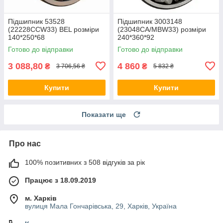
Підшипник 53528
Підшипник 3003148
(22228CCW33) BEL розміри
(23048CA/MBW33) розміри
140*250*68
240*360*92
Готово до відправки
Готово до відправки
3 088,80
4 860
₴
₴
3 706,56 ₴
5 832 ₴
Купити
Купити
Показати ще
Про нас
100% позитивних з 508 відгуків за рік
Працює з 18.09.2019
м. Харків
вулиця Мала Гончарівська, 29, Харків, Україна