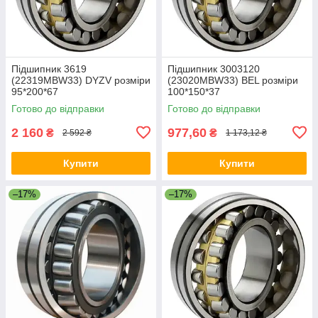
Підшипник 3619
Підшипник 3003120
(22319MBW33) DYZV розміри
(23020MBW33) BEL розміри
95*200*67
100*150*37
Готово до відправки
Готово до відправки
2 160
977,60
₴
₴
2 592 ₴
1 173,12 ₴
Купити
Купити
–17%
–17%