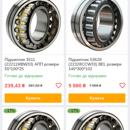
Підшипник 3511
Підшипник 53628
(22211МВW33) АПП розміри
(22328СCW33) BEL розміри
55*100*25
140*300*102
Готово до відправки
Готово до відправки
239,43
5 880
₴
₴
287,32 ₴
7 056 ₴
Купити
Купити
–17%
–17%