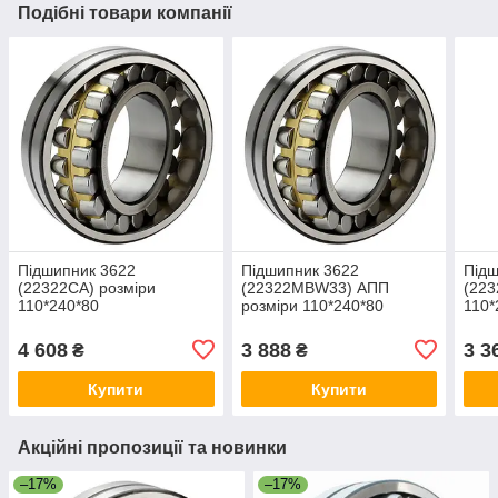
Подібні товари компанії
Підшипник 3622
Підшипник 3622
Під
(22322СА) розміри
(22322MBW33) АПП
(223
110*240*80
розміри 110*240*80
110*
4 608
3 888
3 3
₴
₴
Купити
Купити
Акційні пропозиції та новинки
–17%
–17%