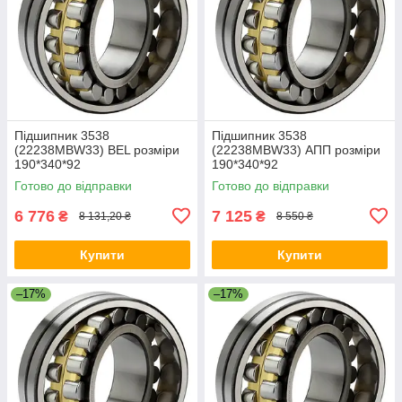
Підшипник 3538
Підшипник 3538
(22238MBW33) BEL розміри
(22238MBW33) АПП розміри
190*340*92
190*340*92
Готово до відправки
Готово до відправки
6 776
7 125
₴
₴
8 131,20 ₴
8 550 ₴
Купити
Купити
–17%
–17%