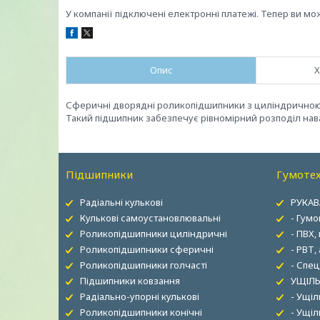
У компанії підключені електронні платежі. Тепер ви мо
Опис
Х
Сферичні дворядні роликопідшипники з циліндричною
Такий підшипник забезпечує рівномірний розподіл нава
Підшипники
Гумотех
Радіальні кулькові
РУКАВ
Кулькові самоустановлювальні
- Гумо
Роликопідшипники циліндричні
- ПВХ,
Роликопідшипники сферичні
- РВТ,
Роликопідшипники голчасті
- Спец
Підшипники ковзання
УЩІЛЬ
Радіально-упорні кулькові
- Ущі
Роликопідшипники конічні
- Ущіл