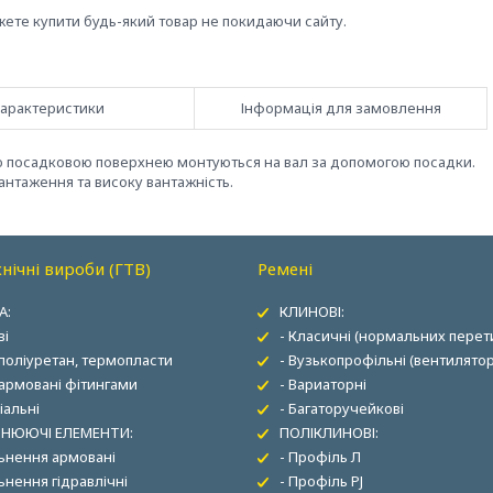
жете купити будь-який товар не покидаючи сайту.
арактеристики
Інформація для замовлення
 посадковою поверхнею монтуються на вал за допомогою посадки.
нтаження та високу вантажність.
нічні вироби (ГТВ)
Ремені
А:
КЛИНОВІ:
ві
- Класичні (нормальних перети
 поліуретан, термопласти
- Вузькопрофільні (вентилятор
 армовані фітингами
- Вариаторні
іальні
- Багаторучейкові
НЮЮЧІ ЕЛЕМЕНТИ:
ПОЛІКЛИНОВІ:
льнення армовані
- Профіль Л
ьнення гідравлічні
- Профіль PJ