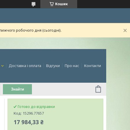
Кошик
лижчого робочого дня (сьогодні).
и
Доставка і оплата
Відгуки
Про нас
Контакти
Знайти
Готово до відправки
Код:
15296.77657
17 984,33 ₴