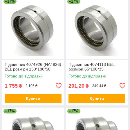
–17%
–17%
Підшипник 4074926 (NA4926)
Підшипник 4074113 BEL
BEL розміри 130*180*50
розміри 65*100*35
Готово до відправки
Готово до відправки
1 755
291,20
₴
₴
2 106 ₴
349,44 ₴
Купити
Купити
–17%
–17%