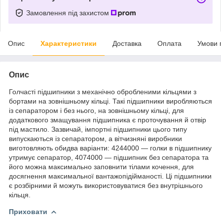
Замовлення під захистом
Опис
Характеристики
Доставка
Оплата
Умови 
Опис
Голчасті підшипники з механічно обробленими кільцями з
бортами на зовнішньому кільці. Такі підшипники виробляються
із сепаратором і без нього, на зовнішньому кільці, для
додаткового змащування підшипника є проточування й отвір
під мастило. Зазвичай, імпортні підшипники цього типу
випускаються із сепаратором, а вітчизняні виробники
виготовляють обидва варіанти: 4244000 — голки в підшипнику
утримує сепаратор, 4074000 — підшипник без сепаратора та
його можна максимально заповнити тілами кочення, для
досягнення максимальної вантажопідійманості. Ці підшипники
є розбірними й можуть використовуватися без внутрішнього
кільця.
Приховати