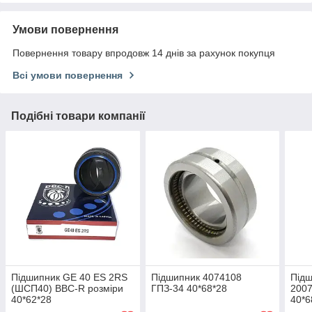
Умови повернення
Повернення товару впродовж 14 днів за рахунок покупця
Всі умови повернення
Подібні товари компанії
Підшипник GE 40 ES 2RS
Підшипник 4074108
Підш
(ШСП40) BBC-R розміри
ГПЗ-34 40*68*28
2007
40*62*28
40*6