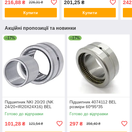
216,88
201,25
242
₴
₴
226,31 ₴
Купити
Купити
Акційні пропозиції та новинки
–17%
–17%
Підшипник NKI 20/20 (NK
Підшипник 4074112 BEL
24/20+IR20X24X16) BEL
розміри 60*95*35
Готово до відправки
Готово до відправки
101,28
297
₴
₴
121,54 ₴
356,40 ₴