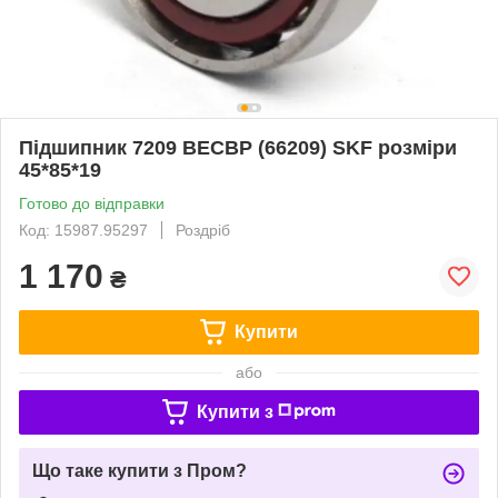
Підшипник 7209 BECBP (66209) SKF розміри
45*85*19
Готово до відправки
Код: 15987.95297
Роздріб
1 170
₴
Купити
або
Купити з
Що таке купити з Пром?