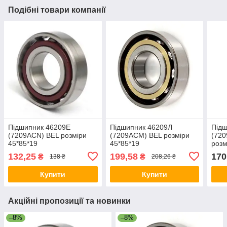
Подібні товари компанії
Підшипник 46209Е
Підшипник 46209Л
Підш
(7209ACN) BEL розміри
(7209ACM) BEL розміри
(72
45*85*19
45*85*19
розм
132,25
199,58
170
₴
₴
138 ₴
208,26 ₴
Купити
Купити
Акційні пропозиції та новинки
–8%
–8%