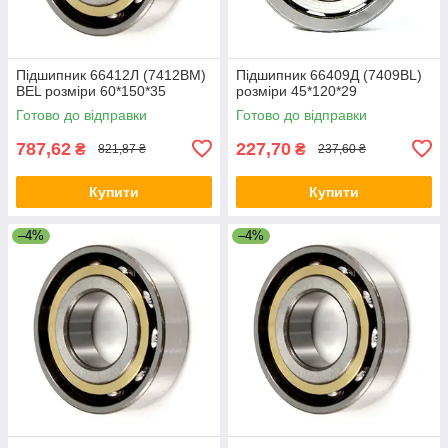
Підшипник 66412Л (7412ВМ)
Підшипник 66409Д (7409BL)
BEL розміри 60*150*35
розміри 45*120*29
Готово до відправки
Готово до відправки
787,62
227,70
₴
₴
821,87 ₴
237,60 ₴
Купити
Купити
–4%
–4%