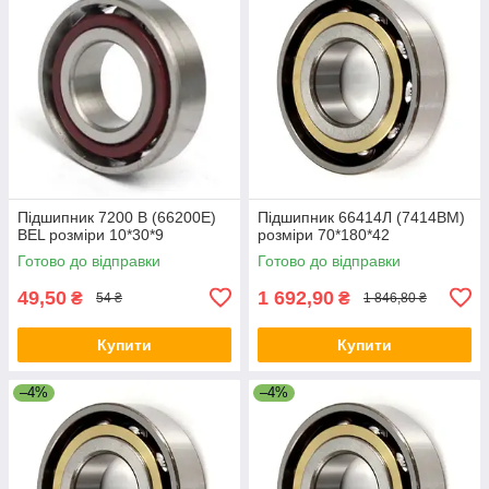
Підшипник 7200 B (66200E)
Підшипник 66414Л (7414ВМ)
BEL розміри 10*30*9
розміри 70*180*42
Готово до відправки
Готово до відправки
49,50
1 692,90
₴
₴
54 ₴
1 846,80 ₴
Купити
Купити
–4%
–4%