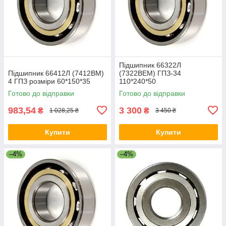
Підшипник 66322Л
Підшипник 66412Л (7412ВМ)
(7322ВЕМ) ГПЗ-34
4 ГПЗ розміри 60*150*35
110*240*50
Готово до відправки
Готово до відправки
983,54
3 300
₴
₴
1 028,25 ₴
3 450 ₴
Купити
Купити
–4%
–4%