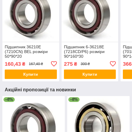
Підшипник 36210Е
Підшипник 6-36218Е
Підш
(7210CN) BEL розміри
(7218CD/P6) розміри
(701
50*90*20
90*160*30
90*1
160,43
275
366
₴
₴
167,40 ₴
300 ₴
Купити
Купити
Акційні пропозиції та новинки
–8%
–8%