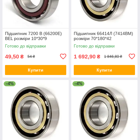
Підшипник 7200 B (66200E)
Підшипник 66414Л (7414ВМ)
BEL розміри 10*30*9
розміри 70*180*42
Готово до відправки
Готово до відправки
49,50
1 692,90
₴
₴
54 ₴
1 846,80 ₴
Купити
Купити
–4%
–4%