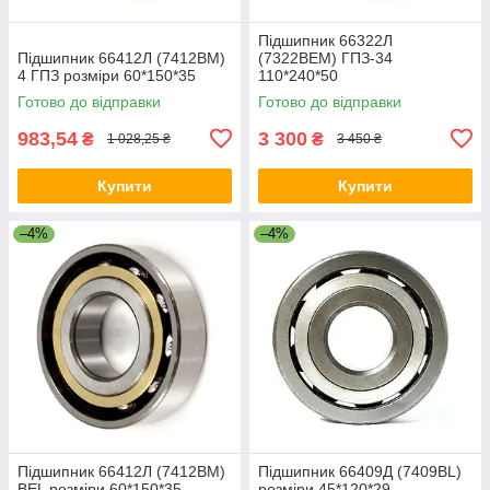
Підшипник 66322Л
Підшипник 66412Л (7412ВМ)
(7322ВЕМ) ГПЗ-34
4 ГПЗ розміри 60*150*35
110*240*50
Готово до відправки
Готово до відправки
983,54
3 300
₴
₴
1 028,25 ₴
3 450 ₴
Купити
Купити
–4%
–4%
Підшипник 66412Л (7412ВМ)
Підшипник 66409Д (7409BL)
BEL розміри 60*150*35
розміри 45*120*29