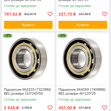
Готово до відправки
Готово до відправки
787,62
227,70
₴
₴
821,87 ₴
237,60 ₴
Купити
Купити
–4%
–4%
Підшипник 66322Л (7322BM)
Підшипник 66409Л (7409ВМ)
BEL розміри 110*240*50
BEL розміри 45*120*29
Готово до відправки
Готово до відправки
2 645
457,90
₴
₴
2 760 ₴
477,80 ₴