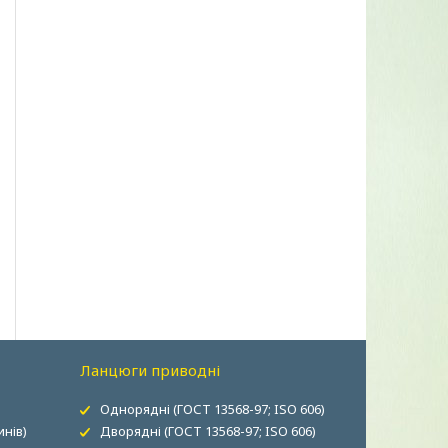
Ланцюги приводні
Однорядні (ГОСТ 13568-97; ISO 606)
нів)
Дворядні (ГОСТ 13568-97; ISO 606)