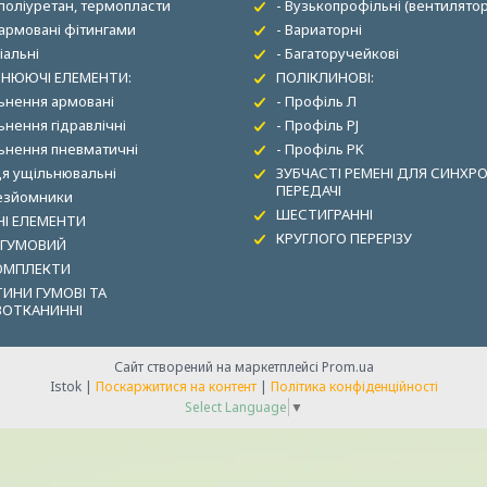
 поліуретан, термопласти
- Вузькопрофільні (вентилятор
 армовані фітингами
- Вариаторні
іальні
- Багаторучейкові
НЮЮЧІ ЕЛЕМЕНТИ:
ПОЛІКЛИНОВІ:
льнення армовані
- Профіль Л
ьнення гідравлічні
- Профіль PJ
льнення пневматичні
- Профіль PK
ця ущільнювальні
ЗУБЧАСТІ РЕМЕНІ ДЛЯ СИНХР
ПЕРЕДАЧІ
зезйомники
ШЕСТИГРАННІ
І ЕЛЕМЕНТИ
КРУГЛОГО ПЕРЕРІЗУ
 ГУМОВИЙ
ОМПЛЕКТИ
ИНИ ГУМОВІ ТА
ВОТКАНИННІ
Сайт створений на маркетплейсі
Prom.ua
Istok |
Поскаржитися на контент
|
Політика конфіденційності
Select Language
▼