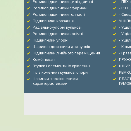
Роликопідшипники циліндричні
- ПВХ,
Роликопідшипники сферичні
- РВТ,
Роликопідшипники голчасті
- Спец
Підшипники ковзання
УЩІЛЬ
Радіально-упорні кулькові
- Ущі
Роликопідшипники конічні
- Ущіл
Підшипники упорні
- Ущі
Шарикопідшипники для вузлів
- Кіль
Підшипники лінійного переміщення
- Гря
Комбіновані
ПРУЖН
Втулки і елементи їх кріплення
ШНУР
Тіла кочення і кулькові опори
РЕМК
Новинки з поліпшеними
ПЛАСТ
характеристиками
ГУМО