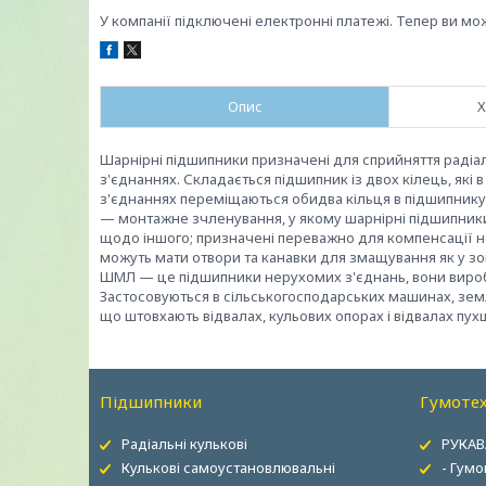
У компанії підключені електронні платежі. Тепер ви мо
Опис
Х
Шарнірні підшипники призначені для сприйняття радіа
з'єднаннях. Складається підшипник із двох кілець, які 
з'єднаннях переміщаються обидва кільця в підшипнику,
— монтажне зчленування, у якому шарнірні підшипник
щодо іншого; призначені переважно для компенсації н
можуть мати отвори та канавки для змащування як у зо
ШМЛ — це підшипники нерухомих з'єднань, вони вироб
Застосовуються в сільськогосподарських машинах, земля
що штовхають відвалах, кульових опорах і відвалах пухш
Підшипники
Гумотех
Радіальні кулькові
РУКАВ
Кулькові самоустановлювальні
- Гумо