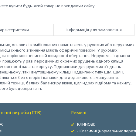
жете купити будь-який товар не покидаючи сайту.
арактеристики
Інформація для замовлення
льних, осьових і комбінованих навантажень у рухомих або нерухомих
в місці їхнього зіткнення мають сферичні поверхні. У рухомих
 на порівняно невисокій швидкості обертання. Нерухомі з'єднання
и працюють у разі періодичних окремих зрушень одного кільця
есоосності вала та корпусу. Підшипники для рухомих з'єднань
внішньому, так і внутрішньому кільці. Підшипник типу ШМ, ШМП,
ляються без отворів і канавок для додаткового змащування.
ній техніці, балках балансиру візків, циліндрах підйому та нахилу,
ого бульдозера та ін.
нічні вироби (ГТВ)
Ремені
А:
КЛИНОВІ:
ві
- Класичні (нормальних перети