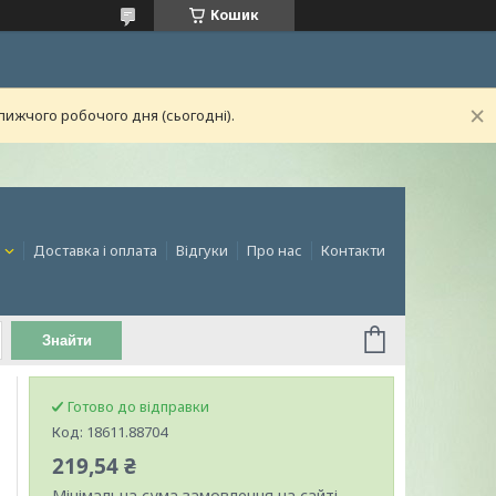
Кошик
лижчого робочого дня (сьогодні).
и
Доставка і оплата
Відгуки
Про нас
Контакти
Знайти
Готово до відправки
Код:
18611.88704
219,54 ₴
Мінімальна сума замовлення на сайті —