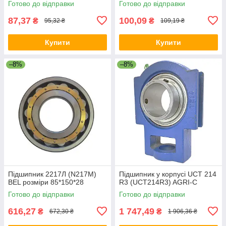
Готово до відправки
Готово до відправки
87,37
100,09
₴
₴
95,32 ₴
109,19 ₴
Купити
Купити
–8%
–8%
Підшипник 2217Л (N217M)
Підшипник у корпусі UCT 214
BEL розміри 85*150*28
R3 (UCT214R3) AGRI-C
Готово до відправки
Готово до відправки
616,27
1 747,49
₴
₴
672,30 ₴
1 906,36 ₴