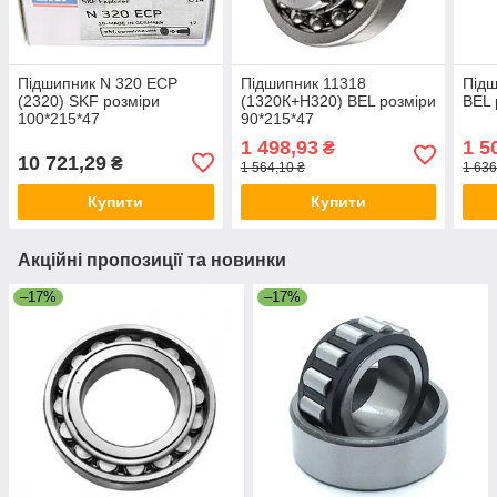
Підшипник N 320 ECP
Підшипник 11318
Підш
(2320) SKF розміри
(1320К+Н320) BEL розміри
BEL 
100*215*47
90*215*47
1 498,93
1 5
₴
10 721,29
₴
1 564,10 ₴
1 636
Купити
Купити
Акційні пропозиції та новинки
–17%
–17%