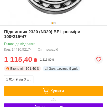
Підшипник 2320 (N320) BEL розміри
100*215*47
Готово до відправки
Код: 14410.92174
Опт і роздріб
1 115,40
₴
1 216,80 ₴
Економія
101.40 ₴
Залишилось
9 днів
1 014 ₴
від 3 шт.
Купити
або