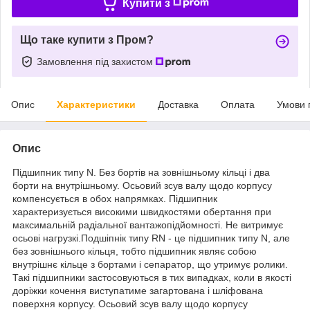
Купити з
Що таке купити з Пром?
Замовлення під захистом
Опис
Характеристики
Доставка
Оплата
Умови 
Опис
Підшипник типу N. Без бортів на зовнішньому кільці і два
борти на внутрішньому. Осьовий зсув валу щодо корпусу
компенсується в обох напрямках. Підшипник
характеризується високими швидкостями обертання при
максимальній радіальної вантажопідйомності. Не витримує
осьові нагрузкі.Подшіпнік типу RN - це підшипник типу N, але
без зовнішнього кільця, тобто підшипник являє собою
внутрішнє кільце з бортами і сепаратор, що утримує ролики.
Такі підшипники застосовуються в тих випадках, коли в якості
доріжки кочення виступатиме загартована і шліфована
поверхня корпусу. Осьовий зсув валу щодо корпусу