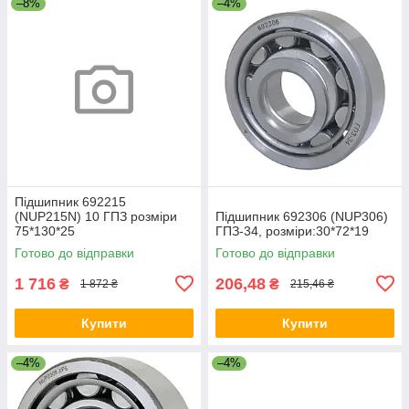
–8%
–4%
Підшипник 692215
(NUP215N) 10 ГПЗ розміри
Підшипник 692306 (NUP306)
75*130*25
ГПЗ-34, розміри:30*72*19
Готово до відправки
Готово до відправки
1 716
206,48
₴
₴
1 872 ₴
215,46 ₴
Купити
Купити
–4%
–4%