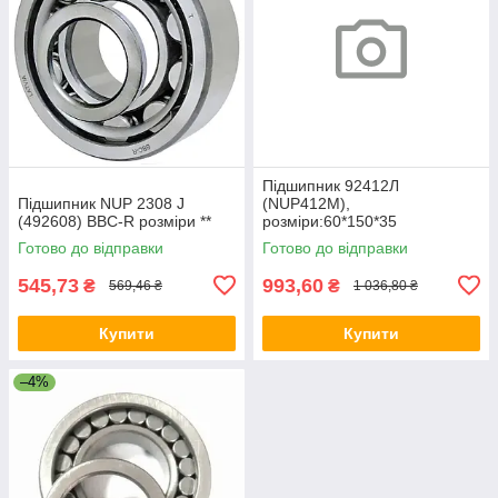
Підшипник 92412Л
Підшипник NUP 2308 J
(NUP412M),
(492608) BBC-R розміри **
розміри:60*150*35
Готово до відправки
Готово до відправки
545,73
993,60
₴
₴
569,46 ₴
1 036,80 ₴
Купити
Купити
–4%