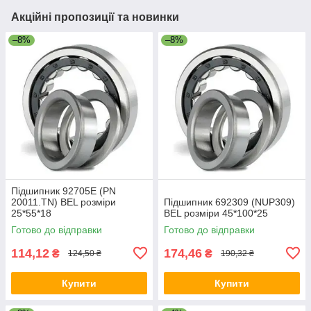
Акційні пропозиції та новинки
–8%
–8%
Підшипник 92705Е (PN
20011.TN) BEL розміри
Підшипник 692309 (NUP309)
25*55*18
BEL розміри 45*100*25
Готово до відправки
Готово до відправки
114,12
174,46
₴
₴
124,50 ₴
190,32 ₴
Купити
Купити