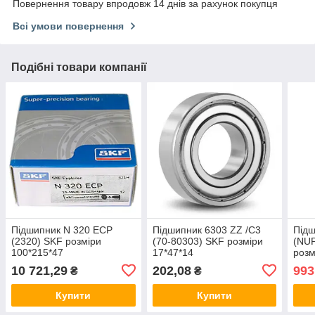
Повернення товару впродовж 14 днів за рахунок покупця
Всі умови повернення
Подібні товари компанії
Підшипник N 320 ECP
Підшипник 6303 ZZ /C3
Підш
(2320) SKF розміри
(70-80303) SKF розміри
(NU
100*215*47
17*47*14
розм
10 721,29
202,08
993
₴
₴
Купити
Купити