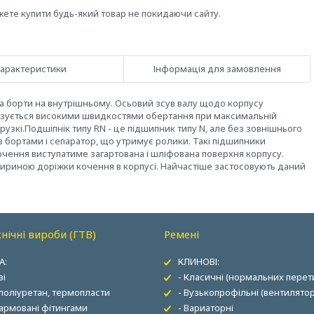
жете купити будь-який товар не покидаючи сайту.
арактеристики
Інформація для замовлення
два борти на внутрішньому. Осьовий зсув валу щодо корпусу
изується високими швидкостями обертання при максимальній
рузкі.Подшіпнік типу RN - це підшипник типу N, але без зовнішнього
з бортами і сепаратор, що утримує ролики. Такі підшипники
кочення виступатиме загартована і шліфована поверхня корпусу.
ириною доріжки кочення в корпусі. Найчастіше застосовують даний
нічні вироби (ГТВ)
Ремені
А:
КЛИНОВІ:
ві
- Класичні (нормальних перети
 поліуретан, термопласти
- Вузькопрофільні (вентилятор
 армовані фітингами
- Вариаторні