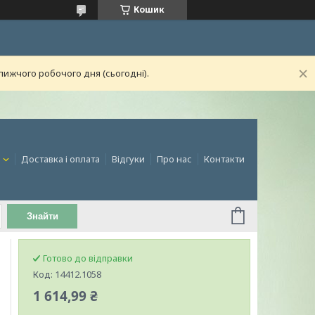
Кошик
лижчого робочого дня (сьогодні).
и
Доставка і оплата
Відгуки
Про нас
Контакти
Знайти
Готово до відправки
Код:
14412.1058
1 614,99 ₴