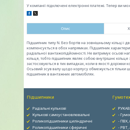
У компанії підключені електронні платежі. Тепер ви мо
Опис
Х
Підшипник типу N. Без бортів на зовнішньому кільці і 
компенсується в обох напрямках. Підшипник характер
радіальної вантажопідйомності. Не витримує осьові наг
кільця, тобто підшипник являє собою внутрішнє кільце 
застосовуються в тих випадках, коли в якості доріжки 
Осьовий зсув валу щодо корпусу обмежується тільки ш
підшипник в вантажних автомобілях.
Підшипники
Гумотех
Радіальні кулькові
РУКАВ
Кулькові самоустановлювальні
- Гумо
Роликопідшипники циліндричні
- ПВХ,
Роликопідшипники сферичні
- РВТ,