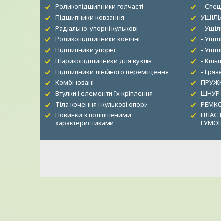
Роликопідшипники голчасті
- Спец
Підшипники ковзання
УЩІЛЬ
Радіально-упорні кулькові
- Ущі
Роликопідшипники конічні
- Ущіл
Підшипники упорні
- Ущі
Шарикопідшипники для вузлів
- Кіль
Підшипники лінійного переміщення
- Гря
Комбіновані
ПРУЖН
Втулки і елементи їх кріплення
ШНУР
Тіла кочення і кулькові опори
РЕМК
Новинки з поліпшеними
ПЛАСТ
характеристиками
ГУМО