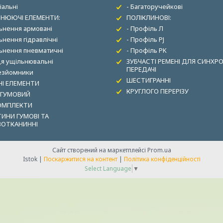
іальні
- Багаторучейкові
НЮЮЧІ ЕЛЕМЕНТИ:
ПОЛІКЛИНОВІ:
льнення армовані
- Профіль Л
ьнення гідравлічні
- Профіль PJ
льнення пневматичні
- Профіль PK
ця ущільнювальні
ЗУБЧАСТІ РЕМЕНІ ДЛЯ СИНХР
ПЕРЕДАЧІ
зезйомники
ШЕСТИГРАННІ
І ЕЛЕМЕНТИ
КРУГЛОГО ПЕРЕРІЗУ
 ГУМОВИЙ
ОМПЛЕКТИ
ИНИ ГУМОВІ ТА
ВОТКАНИННІ
Сайт створений на маркетплейсі
Prom.ua
Istok |
Поскаржитися на контент
|
Політика конфіденційності
Select Language
▼