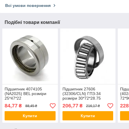
Всі умови повернення
Подібні товари компанії
Підшипник 4074105
Підшипник 27606
Підш
(NA2025) BEL розміри
(32306/CLN) ГПЗ-34
(402
25*47*22
розміри 30*72*28.75
72*9
84,77
206,77
228
₴
₴
88,45 ₴
216,17 ₴
Купити
Купити