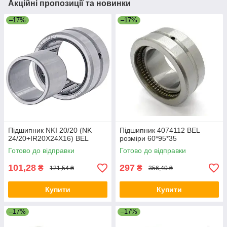
Акційні пропозиції та новинки
–17%
–17%
Підшипник NKI 20/20 (NK
Підшипник 4074112 BEL
24/20+IR20X24X16) BEL
розміри 60*95*35
Готово до відправки
Готово до відправки
101,28
297
₴
₴
121,54 ₴
356,40 ₴
Купити
Купити
–17%
–17%