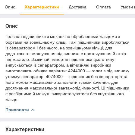
Опис
Характеристики
Доставка
Оплата
Умови 
Опис
Голчасті підшипники з механічно обробленими кільцями з
бортами на зовнішньому кільці. Такі підшипники виробляються
із сепаратором і без нього, на зовнішньому кільці, для
додаткового змащування підшипника є проточування й отвір
під мастило. Зазвичай, імпортні підшипники цього типу
випускаються із сепаратором, а вітчизняні виробники
виготовляють обидва варіанти: 4244000 — голки в підшипнику
утримує сепаратор, 4074000 — підшипник без сепаратора та
його можна максимально заповнити тілами кочення, для
досягнення максимальної вантажопідійманості. Ці підшипники
є розбірними й можуть використовуватися без внутрішнього
кільця.
Приховати
Характеристики