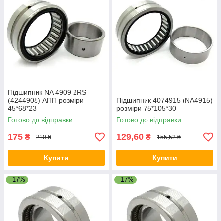
Підшипник NA 4909 2RS
(4244908) АПП розміри
Підшипник 4074915 (NA4915)
45*68*23
розміри 75*105*30
Готово до відправки
Готово до відправки
175
129,60
₴
₴
210 ₴
155,52 ₴
Купити
Купити
–17%
–17%