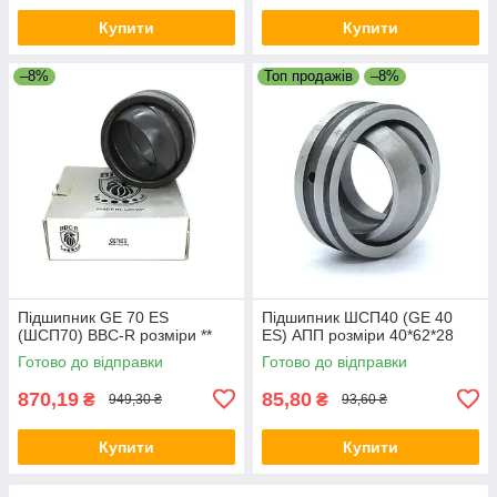
Купити
Купити
–8%
Топ продажів
–8%
Підшипник GE 70 ES
Підшипник ШСП40 (GE 40
(ШСП70) BBC-R розміри **
ES) АПП розміри 40*62*28
Готово до відправки
Готово до відправки
870,19
85,80
₴
₴
949,30 ₴
93,60 ₴
Купити
Купити