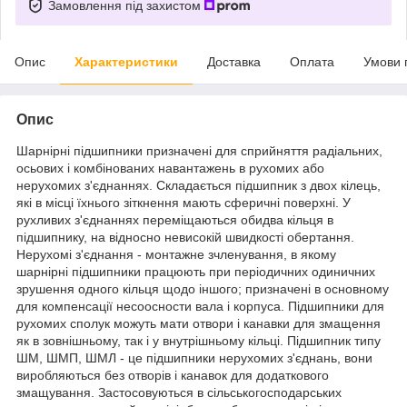
Замовлення під захистом
Опис
Характеристики
Доставка
Оплата
Умови 
Опис
Шарнірні підшипники призначені для сприйняття радіальних,
осьових і комбінованих навантажень в рухомих або
нерухомих з'єднаннях. Складається підшипник з двох кілець,
які в місці їхнього зіткнення мають сферичні поверхні. У
рухливих з'єднаннях переміщаються обидва кільця в
підшипнику, на відносно невисокій швидкості обертання.
Нерухомі з'єднання - монтажне зчленування, в якому
шарнірні підшипники працюють при періодичних одиничних
зрушення одного кільця щодо іншого; призначені в основному
для компенсації несоосности вала і корпуса. Підшипники для
рухомих сполук можуть мати отвори і канавки для змащення
як в зовнішньому, так і у внутрішньому кільці. Підшипник типу
ШМ, ШМП, ШМЛ - це підшипники нерухомих з'єднань, вони
виробляються без отворів і канавок для додаткового
змащування. Застосовуються в сільськогосподарських