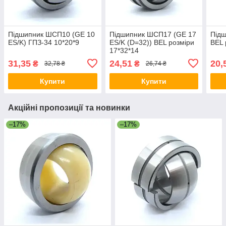
Підшипник ШСП10 (GE 10
Підшипник ШСП17 (GE 17
Під
ES/K) ГПЗ-34 10*20*9
ES/K (D=32)) BEL розміри
BEL 
17*32*14
31,35
24,51
20,
₴
₴
32,78 ₴
26,74 ₴
Купити
Купити
Акційні пропозиції та новинки
–17%
–17%