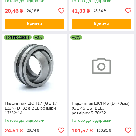
Готово до відправки
Готово до відправки
20,46
41,83
₴
₴
24,18 ₴
45,64 ₴
Купити
Купити
Топ продажів
–8%
–8%
Підшипник ШСП17 (GE 17
Підшипник ШСП45 (D=70мм)
ES/K (D=32)) BEL розміри
(GE 45 ES) BEL,
17*32*14
розміри:45*70*32
Готово до відправки
Готово до відправки
24,51
101,57
₴
₴
26,74 ₴
110,81 ₴