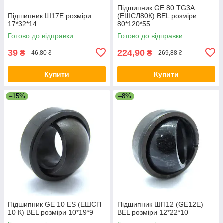
Підшипник GE 80 TG3A
Підшипник Ш17Е розміри
(ЕШСЛ80К) BEL розміри
17*32*14
80*120*55
Готово до відправки
Готово до відправки
39
224,90
₴
₴
46,80 ₴
269,88 ₴
Купити
Купити
–15%
–8%
Підшипник GE 10 ES (ЕШСП
Підшипник ШП12 (GE12E)
10 К) BEL розміри 10*19*9
BEL розміри 12*22*10