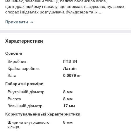
машинах, земляний техніці, балках балансира візків,
циліндрах підйому і нахилу, що штовхають відвалах, кульових
опорах і відвалах розпушувача бульдозера та ін ..
Приховати
Характеристики
Основні
Виробник
ГПЗ-34
Країна виробник
Латвія
Вага
0.0079 кг
Габаритні розміри
Внутрішній діаметр
8 мм
Висота
8 мм
Зовнішній діаметр
17 мм
Користувальницькі характеристики
Ширина внутрішнього
8 мм
кільця