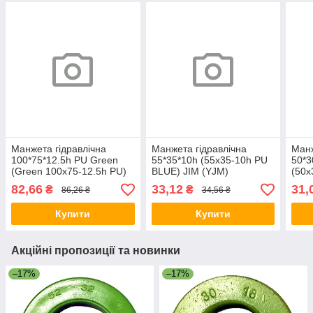
Манжета гідравлічна
Манжета гідравлічна
Манж
100*75*12.5h PU Green
55*35*10h (55х35-10h PU
50*3
(Green 100х75-12.5h PU)
BLUE) JIM (YJM)
(50
PRC
82,66
33,12
31,
₴
₴
86,26 ₴
34,56 ₴
Купити
Купити
Акційні пропозиції та новинки
–17%
–17%