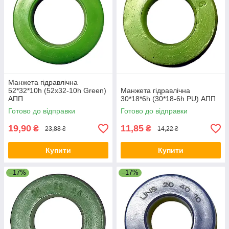
Манжета гідравлічна
52*32*10h (52x32-10h Green)
Манжета гідравлічна
АПП
30*18*6h (30*18-6h PU) АПП
Готово до відправки
Готово до відправки
19,90
11,85
₴
₴
23,88 ₴
14,22 ₴
Купити
Купити
–17%
–17%