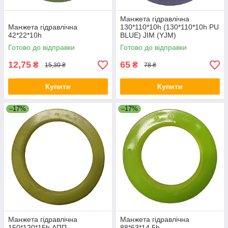
Манжета гідравлічна
Манжета гідравлічна
130*110*10h (130*110*10h PU
42*22*10h
BLUE) JIM (YJM)
Готово до відправки
Готово до відправки
12,75
65
₴
₴
15,30 ₴
78 ₴
Купити
Купити
–17%
–17%
Манжета гідравлічна
Манжета гідравлічна
150*120*15h АПП
88*63*14.5h