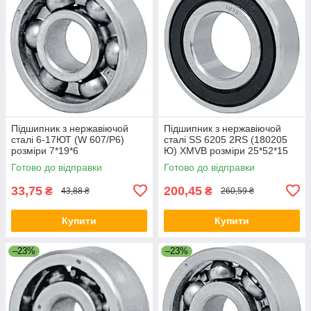
Підшипник з нержавіючой
Підшипник з нержавіючой
сталі 6-17ЮТ (W 607/P6)
сталі SS 6205 2RS (180205
розміри 7*19*6
Ю) XMVB розміри 25*52*15
Готово до відправки
Готово до відправки
33,75
200,45
₴
₴
43,88 ₴
260,59 ₴
Купити
Купити
–23%
–23%