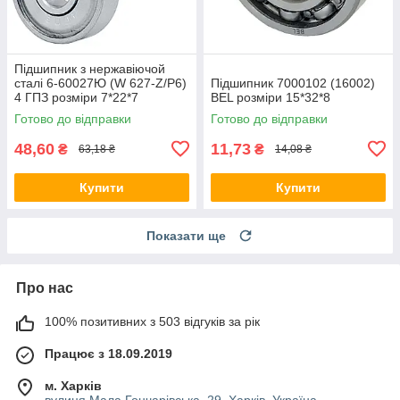
Підшипник з нержавіючой
сталі 6-60027Ю (W 627-Z/P6)
Підшипник 7000102 (16002)
4 ГПЗ розміри 7*22*7
BEL розміри 15*32*8
Готово до відправки
Готово до відправки
48,60
11,73
₴
₴
63,18 ₴
14,08 ₴
Купити
Купити
Показати ще
Про нас
100% позитивних з 503 відгуків за рік
Працює з 18.09.2019
м. Харків
вулиця Мала Гончарівська, 29, Харків, Україна