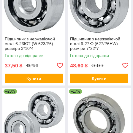
Підшипник з нержавіючой
Підшипник з нержавіючой
сталі 6-23ЮТ (W 623/P6)
сталі 6-27Ю (627/P6HW)
розміри 3*10*4
розміри 7*22*7
Готово до відправки
Готово до відправки
37,50
48,60
₴
₴
48,75 ₴
63,18 ₴
Купити
Купити
–23%
–17%