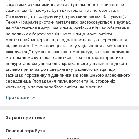
закритими захисними шайбами (ущільнення). Найчастіше
захисні шайби можуть бути виготовлені з листової сталі
("металеві") і з поліуретану («гумований метал»), "гумові").
Технічні характеристики металевих: застосовуються в вузлах,
де обертається внутрішнє кільце, оскільки під час обертання
на великих обертах зовнішнього кільця може витікти
мастильний матеріал, що надалі призведе до перегрівання
підшипника. Перевагою цього типу ущільнення є можливість
експлуатації в умовах високих температур, за яких полімерні
матеріали можуть розплавитися. Технічні характеристики
поліуретанових ущільнень: крайка цього ущільнення досить
щільно прилягає до поверхні внутрішнього кільця, що
захищає порожнину підшипника від зовнішнього агресивного
середовища (попадання пилу, вологи та ін. сторонніх
частинок), а також запобігає витіканню мастила.
Приховати
Характеристики
Основні атрибути