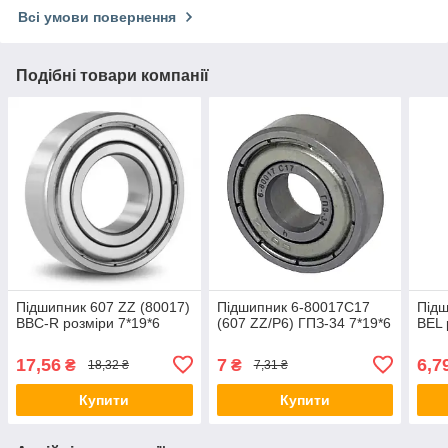
Всі умови повернення
Подібні товари компанії
Підшипник 607 ZZ (80017)
Підшипник 6-80017С17
Підш
BBC-R розміри 7*19*6
(607 ZZ/P6) ГПЗ-34 7*19*6
BEL 
17,56
7
6,7
₴
₴
18,32 ₴
7,31 ₴
Купити
Купити