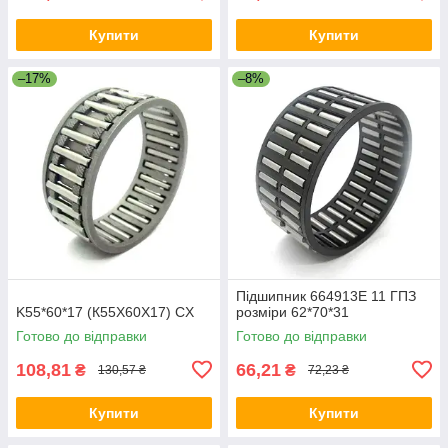
Купити
Купити
–17%
–8%
Підшипник 664913Е 11 ГПЗ
K55*60*17 (К55X60X17) CX
розміри 62*70*31
Готово до відправки
Готово до відправки
108,81
66,21
₴
₴
130,57 ₴
72,23 ₴
Купити
Купити