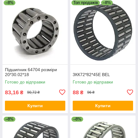
–8%
Топ продажів
–8%
Підшипник 64704 розміри
20*30.02*18
3КК72*82*45Е BEL
Готово до відправки
Готово до відправки
83,16
88
₴
₴
90,72 ₴
96 ₴
Купити
Купити
–8%
–8%