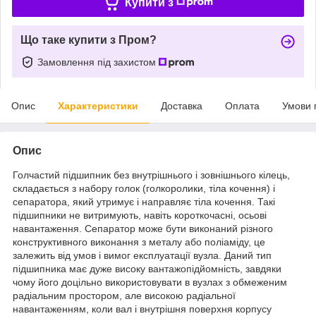
Купити з
Що таке купити з Пром?
Замовлення під захистом
Опис
Характеристики
Доставка
Оплата
Умови 
Опис
Голчастий підшипник без внутрішнього і зовнішнього кілець,
складається з набору голок (голкоролики, тіла кочення) і
сепаратора, який утримує і направляє тіла кочення. Такі
підшипники не витримують, навіть короткочасні, осьові
навантаження. Сепаратор може бути виконаний різного
конструктивного виконання з металу або поліаміду, це
залежить від умов і вимог експлуатації вузла. Даний тип
підшипника має дуже високу вантажопідйомність, завдяки
чому його доцільно використовувати в вузлах з обмеженим
радіальним простором, але високою радіальної
навантаженням, коли вал і внутрішня поверхня корпусу