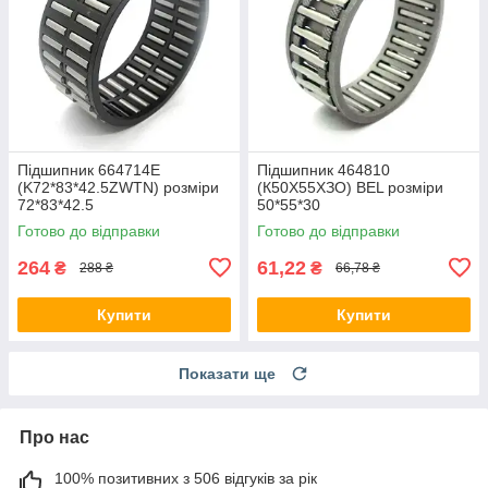
Підшипник 664714Е
Підшипник 464810
(K72*83*42.5ZWTN) розміри
(К50Х55ХЗО) BEL розміри
72*83*42.5
50*55*30
Готово до відправки
Готово до відправки
264
61,22
₴
₴
288 ₴
66,78 ₴
Купити
Купити
Показати ще
Про нас
100% позитивних з 506 відгуків за рік