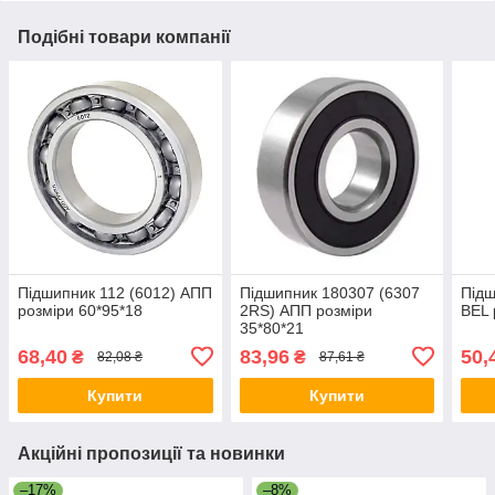
Подібні товари компанії
Підшипник 112 (6012) АПП
Підшипник 180307 (6307
Підш
розміри 60*95*18
2RS) АПП розміри
BEL 
35*80*21
68,40
83,96
50,
₴
₴
82,08 ₴
87,61 ₴
Купити
Купити
Акційні пропозиції та новинки
–17%
–8%