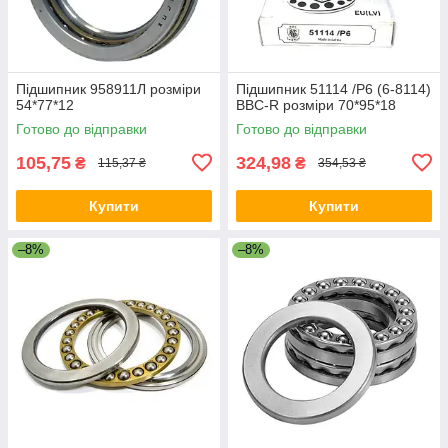
Підшипник 958911Л розміри
Підшипник 51114 /P6 (6-8114)
54*77*12
BBC-R розміри 70*95*18
Готово до відправки
Готово до відправки
105,75
324,98
₴
₴
115,37 ₴
354,53 ₴
Купити
Купити
–8%
–8%