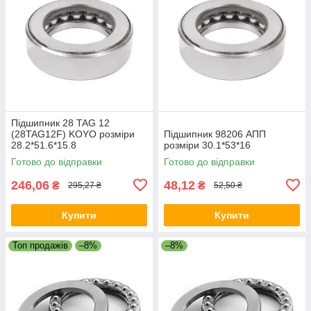
Підшипник 28 TAG 12
(28TAG12F) KOYO розміри
Підшипник 98206 АПП
28.2*51.6*15.8
розміри 30.1*53*16
Готово до відправки
Готово до відправки
246,06
48,12
₴
₴
295,27 ₴
52,50 ₴
Купити
Купити
Топ продажів
–8%
–8%