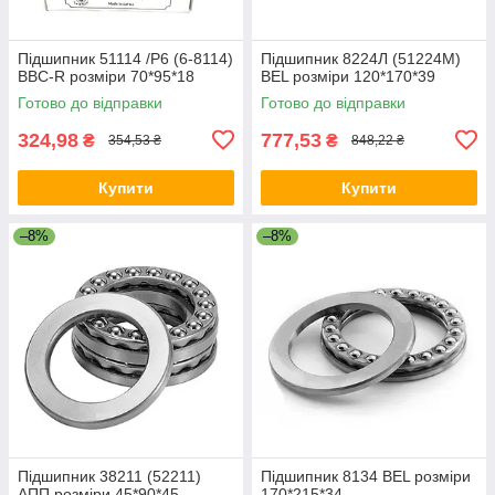
Підшипник 51114 /P6 (6-8114)
Підшипник 8224Л (51224М)
BBC-R розміри 70*95*18
BEL розміри 120*170*39
Готово до відправки
Готово до відправки
324,98
777,53
₴
₴
354,53 ₴
848,22 ₴
Купити
Купити
–8%
–8%
Підшипник 38211 (52211)
Підшипник 8134 BEL розміри
АПП розміри 45*90*45
170*215*34