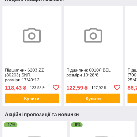
Підшипник 6203 ZZ
Підшипник 6010Л BEL
Підш
(80203) SNR,
розміри 10*28*8
(700
розміри:17*40*12
25*4
118,43
122,59
86,
₴
₴
123,58 ₴
127,92 ₴
Купити
Купити
Акційні пропозиції та новинки
–17%
–8%