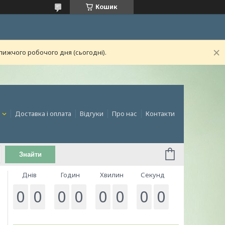
Кошик
лижчого робочого дня (сьогодні).
и
Доставка і оплата
Відгуки
Про нас
Контакти
Знайти
Днів
Годин
Хвилин
Секунд
0
0
0
0
0
0
0
0