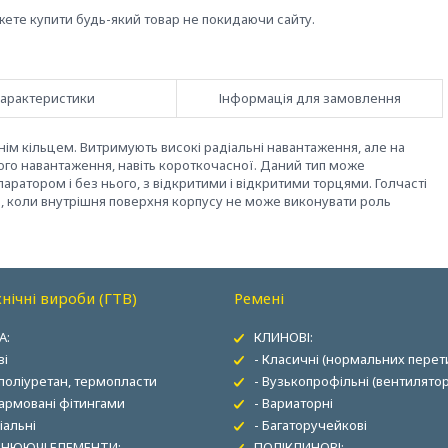
жете купити будь-який товар не покидаючи сайту.
арактеристики
Інформація для замовлення
ім кільцем. Витримують високі радіальні навантаження, але на
ого навантаження, навіть короткочасної. Даний тип може
аратором і без нього, з відкритими і відкритими торцями. Голчасті
, коли внутрішня поверхня корпусу не може виконувати роль
нічні вироби (ГТВ)
Ремені
А:
КЛИНОВІ:
ві
- Класичні (нормальних перети
 поліуретан, термопласти
- Вузькопрофільні (вентилятор
 армовані фітингами
- Вариаторні
іальні
- Багаторучейкові
НЮЮЧІ ЕЛЕМЕНТИ:
ПОЛІКЛИНОВІ: