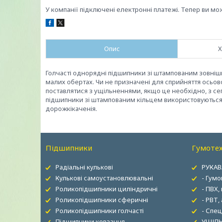
У компанії підключені електронні платежі. Тепер ви мо
Опис
Х
Голчасті однорядні підшипники зі штампованим зовнішн
малих обертах. Чи не призначені для сприйняття осьов
поставлятися з ущільненнями, якщо це необхідно, з сеп
підшипники зі штампованим кільцем використовуються
дорожкікаченія.
Підшипники
Гумотех
Радіальні кулькові
РУКАВ
Кулькові самоустановлювальні
- Гумо
Роликопідшипники циліндричні
- ПВХ,
Роликопідшипники сферичні
- РВТ,
Роликопідшипники голчасті
- Спец
Підшипники ковзання
УЩІЛЬ