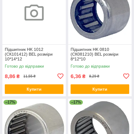
Підшипник HK 1012
Підшипник HK 0810
(СК101412) BEL розміри
(СК081210) BEL розміри
10*14*12
8*12*10
Готово до відправки
Готово до відправки
8,86
6,36
₴
₴
11,55 ₴
8,29 ₴
Купити
Купити
–17%
–17%