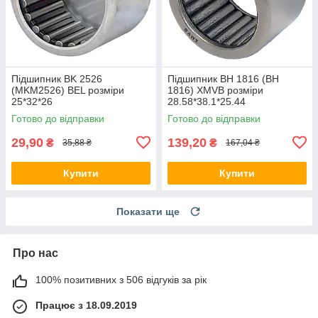
Підшипник BK 2526
Підшипник BH 1816 (BH
(MKM2526) BEL розміри
1816) XMVB розміри
25*32*26
28.58*38.1*25.44
Готово до відправки
Готово до відправки
29,90
139,20
₴
₴
35,88 ₴
167,04 ₴
Купити
Купити
Показати ще
Про нас
100% позитивних з 506 відгуків за рік
Працює з 18.09.2019