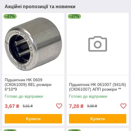
Акційні пропозиції та новинки
–27%
–27%
Підшипник HK 0609
(СК061009) BEL розміри
Підшипник HK 061007 (941/6)
6*10*9
(СК061007) АПП розміри **
Готово до відправки
Готово до відправки
3,67
7,26
₴
₴
5,01 ₴
9,90 ₴
Купити
Купити