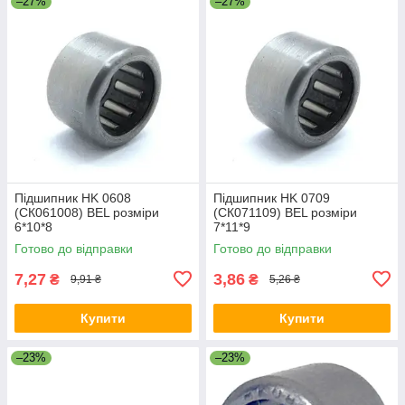
–27%
–27%
Підшипник HK 0608
Підшипник HK 0709
(СК061008) BEL розміри
(СК071109) BEL розміри
6*10*8
7*11*9
Готово до відправки
Готово до відправки
7,27
3,86
₴
₴
9,91 ₴
5,26 ₴
Купити
Купити
–23%
–23%