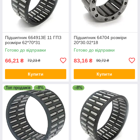
Підшипник 664913Е 11 ГПЗ
Підшипник 64704 розміри
розміри 62*70*31
20*30.02*18
Готово до відправки
Готово до відправки
66,21
83,16
₴
₴
72,23 ₴
90,72 ₴
Купити
Купити
Топ продажів
–8%
–8%