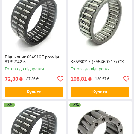
Підшипник 664916Е розміри
81*92*42.5
K55*60*17 (К55X60X17) CX
Готово до відправки
Готово до відправки
72,80
108,81
₴
₴
87,36 ₴
130,57 ₴
Купити
Купити
–8%
–8%