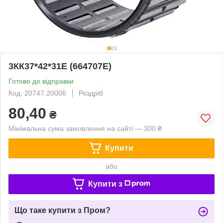
3КК37*42*31Е (664707Е)
Готово до відправки
Код: 20747.20006
Роздріб
80,40
₴
Мінімальна сума замовлення на сайті — 300 ₴
Купити
або
Купити з
Що таке купити з Пром?