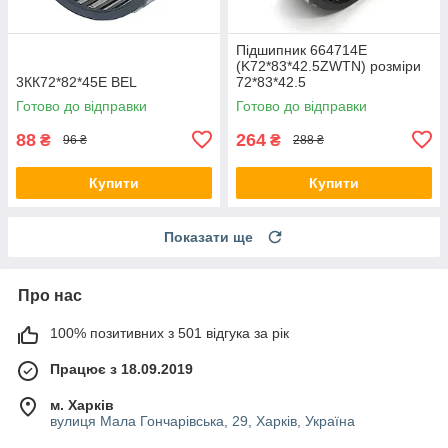
Підшипник 664714Е
(K72*83*42.5ZWTN) розміри
3КК72*82*45Е BEL
72*83*42.5
Готово до відправки
Готово до відправки
88
264
₴
₴
96 ₴
288 ₴
Купити
Купити
Показати ще
Про нас
100% позитивних з 501 відгука за рік
Працює з 18.09.2019
м. Харків
вулиця Мала Гончарівська, 29, Харків, Україна