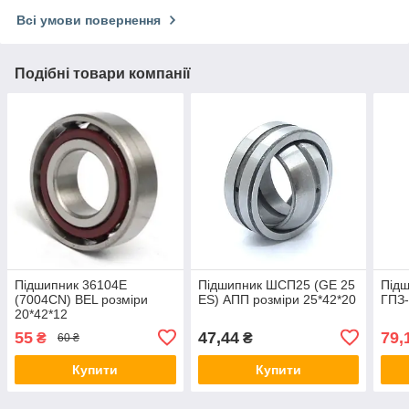
Всі умови повернення
Подібні товари компанії
Підшипник 36104Е
Підшипник ШСП25 (GE 25
Під
(7004CN) BEL розміри
ES) АПП розміри 25*42*20
ГПЗ-
20*42*12
55
47,44
79,
₴
₴
60 ₴
Купити
Купити