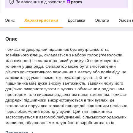
Замовлення під захистом
Опис
Характеристики
Доставка
Оплата
Умови 
Опис
Голчастий дворядний підшипник без внутрішнього та
зовнішнього кілець, складається з набору голок (глеволокли,
тіла кочення) і сепаратора, який утримує й спрямовує тіла
кочення у два ряди. Сепаратор може бути виготовлений
різного конструктивного виконання з металу або поліаміду, це
залежить від умов і вимог експлуатації вузла. Цей тип
підшипника має дуже високу вантажність, завдяки чому його
доцільно використовувати в вузлах з обмеженим радіальним
простором, але високим радіальним навантаженням. Голчасті
дворядні підшипники використовуються в тих вузлах, де
встановити поруч два голчасті однорядні підшипники нецільно
через обмежений простір у вузли. Цей тип підшипника
застосовується в автомобілебудуванні, сільськогосподарських
машинах, обладнанні металургійного виробництва та ін.
Приховати