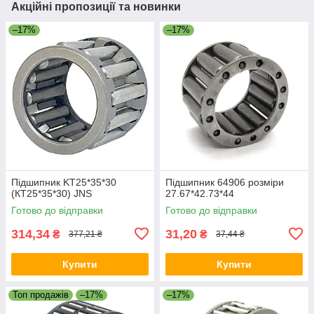
Акційні пропозиції та новинки
–17%
–17%
Підшипник KT25*35*30
Підшипник 64906 розміри
(КТ25*35*30) JNS
27.67*42.73*44
Готово до відправки
Готово до відправки
314,34
31,20
₴
₴
377,21 ₴
37,44 ₴
Купити
Купити
Топ продажів
–17%
–17%