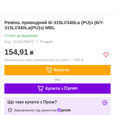
Ремінь приводний 6/-315Li/340La (PU)з (6/Y-
315Li/340La(PU)з) MBL
Готово до відправки
Код: 21116.89823
Роздріб
154,91
₴
Мінімальна сума замовлення на сайті — 300 ₴
Купити
або
Купити з
Що таке купити з Пром?
Замовлення під захистом