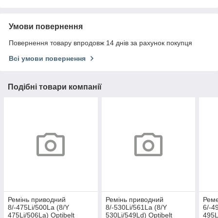
Умови повернення
Повернення товару впродовж 14 днів за рахунок покупця
Всі умови повернення
Подібні товари компанії
Ремінь приводний
Ремінь приводний
Рем
8/-475Li/500La (8/Y
8/-530Li/561La (8/Y
6/-4
475Li/506La) Optibelt
530Li/549Ld) Optibelt
495L