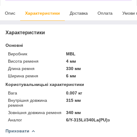
Опис
Характеристики
Доставка
Оплата
Умови 
Характеристики
Основні
Виробник
MBL
Висота ременя
4 мм
Длина ремня
330 мм
Ширина ремня
6 мм
Користувальницькі характеристики
Вага
0.007 кг
Внутрішня довжина
315 мм
ременя
Зовнішня довжина ременя
340 мм
Аналог
6/Y-315Li/340La(PU)з
Приховати