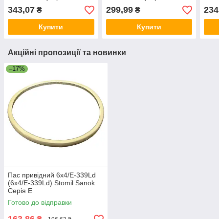
343,07
299,99
234
₴
₴
Купити
Купити
Акційні пропозиції та новинки
–17%
Пас привідний 6x4/E-339Ld
(6x4/E-339Ld) Stomil Sanok
Серія E
Готово до відправки