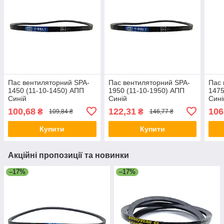
Пас вентиляторний SPA-
Пас вентиляторний SPA-
Пас 
1450 (11-10-1450) АПП
1950 (11-10-1950) АПП
1475
Синій
Синій
Сині
100,68
122,31
106
₴
₴
109,84 ₴
146,77 ₴
Купити
Купити
Акційні пропозиції та новинки
–17%
–17%