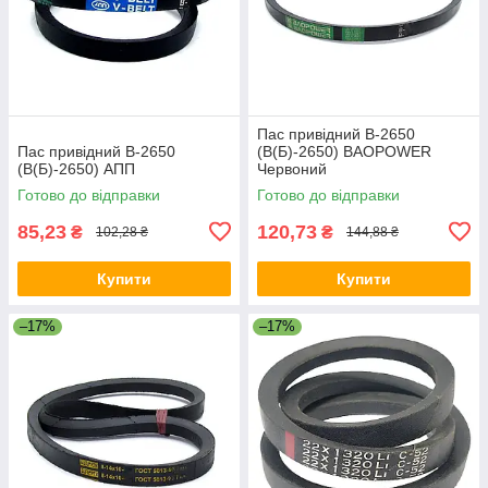
Пас привідний B-2650
Пас привідний B-2650
(B(Б)-2650) BAOPOWER
(B(Б)-2650) АПП
Червоний
Готово до відправки
Готово до відправки
85,23
120,73
₴
₴
102,28 ₴
144,88 ₴
Купити
Купити
–17%
–17%