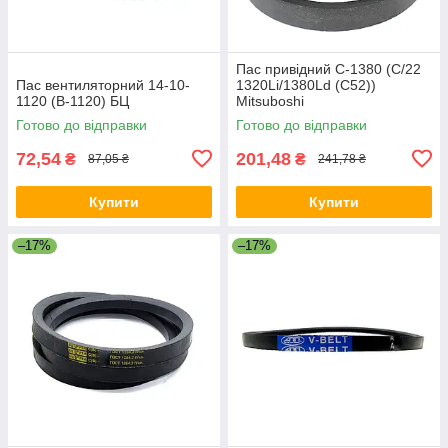
Пас привідний C-1380 (C/22
Пас вентиляторний 14-10-
1320Li/1380Ld (C52))
1120 (B-1120) БЦ
Mitsuboshi
Готово до відправки
Готово до відправки
72,54
201,48
₴
₴
87,05 ₴
241,78 ₴
Купити
Купити
–17%
–17%