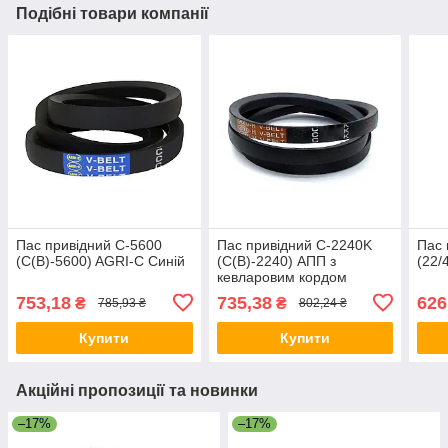
Подібні товари компанії
Пас привідний C-5600
Пас привідний C-2240K
Пас 
(C(В)-5600) AGRI-C Синій
(C(В)-2240) АПП з
(22/
кевларовим кордом
753,18
735,38
626
₴
₴
785,93 ₴
802,24 ₴
Купити
Купити
Акційні пропозиції та новинки
–17%
–17%