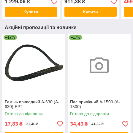
1 229,06
911,38
469
₴
₴
Купити
Купити
Акційні пропозиції та новинки
–17%
–17%
Ремінь приводний A-630 (A-
Пас привідний A-1500 (A-
630) ЯРТ
1500)
Готово до відправки
Готово до відправки
17,83
34,43
₴
₴
21,40 ₴
41,32 ₴