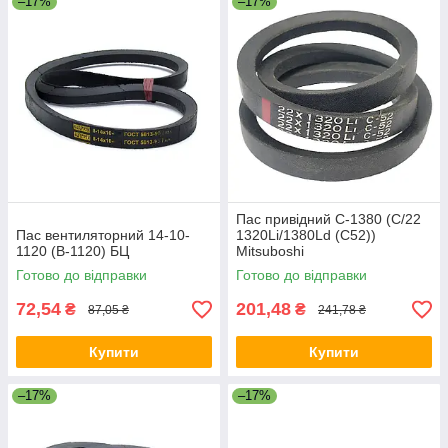
–17%
–17%
Пас привідний C-1380 (C/22
Пас вентиляторний 14-10-
1320Li/1380Ld (C52))
1120 (B-1120) БЦ
Mitsuboshi
Готово до відправки
Готово до відправки
72,54
201,48
₴
₴
87,05 ₴
241,78 ₴
Купити
Купити
–17%
–17%