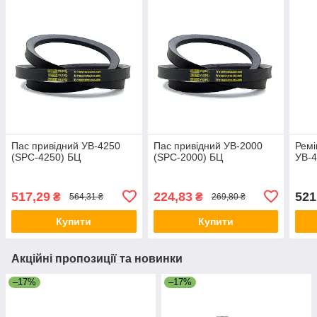
Пас привідний УВ-4250
Пас привідний УВ-2000
Ремі
(SPC-4250) БЦ
(SPC-2000) БЦ
УВ-4
517,29
224,83
521
₴
₴
564,31 ₴
269,80 ₴
Купити
Купити
Акційні пропозиції та новинки
–17%
–17%