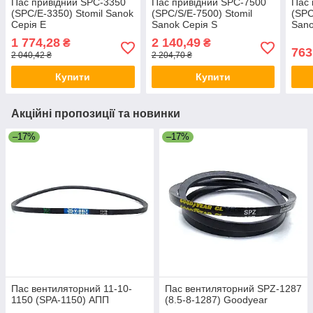
Пас привідний SPC-3350
Пас привідний SPC-7500
Пас 
(SPC/E-3350) Stomil Sanok
(SPC/S/E-7500) Stomil
(SPC
Серія E
Sanok Серія S
Sano
1 774,28
2 140,49
₴
₴
763
2 040,42 ₴
2 204,70 ₴
Купити
Купити
Акційні пропозиції та новинки
–17%
–17%
Пас вентиляторний 11-10-
Пас вентиляторний SPZ-1287
1150 (SPA-1150) АПП
(8.5-8-1287) Goodyear