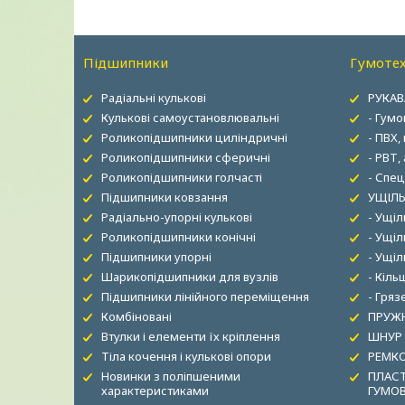
Підшипники
Гумотех
Радіальні кулькові
РУКАВ
Кулькові самоустановлювальні
- Гумо
Роликопідшипники циліндричні
- ПВХ,
Роликопідшипники сферичні
- РВТ,
Роликопідшипники голчасті
- Спец
Підшипники ковзання
УЩІЛЬ
Радіально-упорні кулькові
- Ущі
Роликопідшипники конічні
- Ущіл
Підшипники упорні
- Ущі
Шарикопідшипники для вузлів
- Кіль
Підшипники лінійного переміщення
- Гря
Комбіновані
ПРУЖН
Втулки і елементи їх кріплення
ШНУР
Тіла кочення і кулькові опори
РЕМК
Новинки з поліпшеними
ПЛАСТ
характеристиками
ГУМО