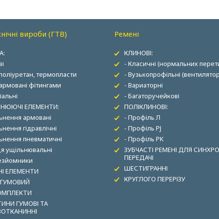
нічні вироби (ГТВ)
Ремені
А:
КЛИНОВІ:
ві
- Класичні (нормальних перети
 поліуретан, термопласти
- Вузькопрофільні (вентилятор
 армовані фітингами
- Вариаторні
іальні
- Багаторучейкові
НЮЮЧІ ЕЛЕМЕНТИ:
ПОЛІКЛИНОВІ:
льнення армовані
- Профіль Л
ьнення гідравлічні
- Профіль PJ
льнення пневматичні
- Профіль PK
ця ущільнювальні
ЗУБЧАСТІ РЕМЕНІ ДЛЯ СИНХР
ПЕРЕДАЧІ
зезйомники
ШЕСТИГРАННІ
І ЕЛЕМЕНТИ
КРУГЛОГО ПЕРЕРІЗУ
 ГУМОВИЙ
ОМПЛЕКТИ
ИНИ ГУМОВІ ТА
ВОТКАНИННІ