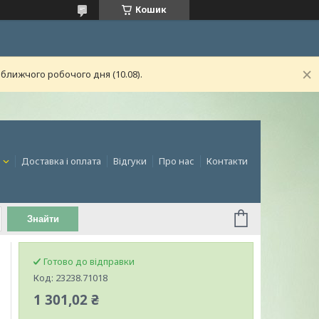
Кошик
ближчого робочого дня (10.08).
и
Доставка і оплата
Відгуки
Про нас
Контакти
Знайти
Готово до відправки
Код:
23238.71018
1 301,02 ₴