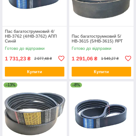
Пас багатострумковий 4/
НВ-3762 (4/HB-3762) АПП
Пас багатострумковий 5/
Синій
НВ-3615 (5/HB-3615) ЯРТ
Готово до відправки
Готово до відправки
1 731,23
1 291,06
₴
₴
2 077,48 ₴
1 549,27 ₴
Купити
Купити
–13%
–8%