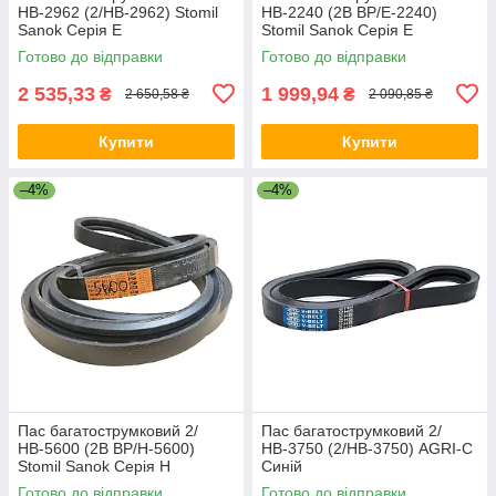
НВ-2962 (2/HB-2962) Stomil
НВ-2240 (2B BP/E-2240)
Sanok Серія E
Stomil Sanok Серія E
Готово до відправки
Готово до відправки
2 535,33
1 999,94
₴
₴
2 650,58 ₴
2 090,85 ₴
Купити
Купити
–4%
–4%
Пас багатострумковий 2/
Пас багатострумковий 2/
НВ-5600 (2B BP/H-5600)
НВ-3750 (2/HB-3750) AGRI-C
Stomil Sanok Серія H
Синій
Готово до відправки
Готово до відправки