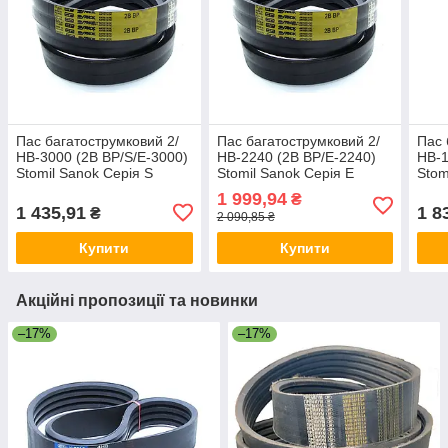
Пас багатострумковий 2/
Пас багатострумковий 2/
Пас 
НВ-3000 (2B BP/S/E-3000)
НВ-2240 (2B BP/E-2240)
НВ-1
Stomil Sanok Серія S
Stomil Sanok Серія E
Stom
1 999,94
₴
1 435,91
1 8
₴
2 090,85 ₴
Купити
Купити
Акційні пропозиції та новинки
–17%
–17%