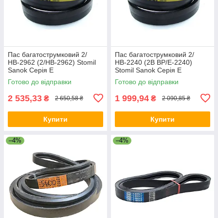
Пас багатострумковий 2/
Пас багатострумковий 2/
НВ-2962 (2/HB-2962) Stomil
НВ-2240 (2B BP/E-2240)
Sanok Серія E
Stomil Sanok Серія E
Готово до відправки
Готово до відправки
2 535,33
1 999,94
₴
₴
2 650,58 ₴
2 090,85 ₴
Купити
Купити
–4%
–4%