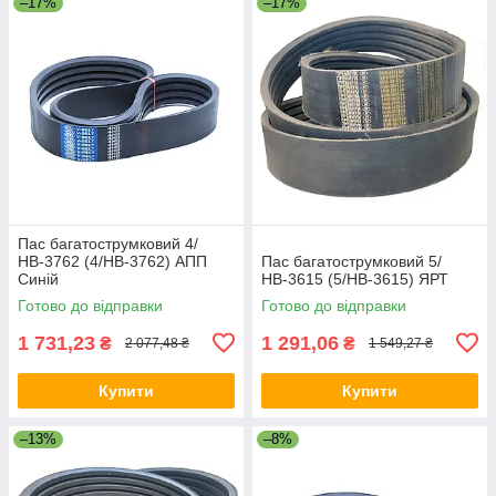
–17%
–17%
Пас багатострумковий 4/
НВ-3762 (4/HB-3762) АПП
Пас багатострумковий 5/
Синій
НВ-3615 (5/HB-3615) ЯРТ
Готово до відправки
Готово до відправки
1 731,23
1 291,06
₴
₴
2 077,48 ₴
1 549,27 ₴
Купити
Купити
–13%
–8%