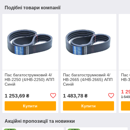
Подібні товари компанії
Пас багатострумковий 4/
Пас багатострумковий 4/
Пас 
НВ-2250 (4/HB-2250) АПП
НВ-2665 (4/HB-2665) АПП
НВ-3
Синій
Синій
1 2
1 253,69
1 483,78
₴
₴
1 549
Купити
Купити
Акційні пропозиції та новинки