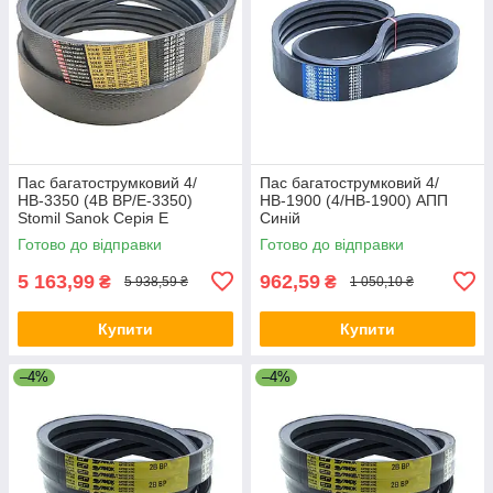
Пас багатострумковий 4/
Пас багатострумковий 4/
НВ-3350 (4B BP/E-3350)
НВ-1900 (4/HB-1900) АПП
Stomil Sanok Серія E
Синій
Готово до відправки
Готово до відправки
5 163,99
962,59
₴
₴
5 938,59 ₴
1 050,10 ₴
Купити
Купити
–4%
–4%