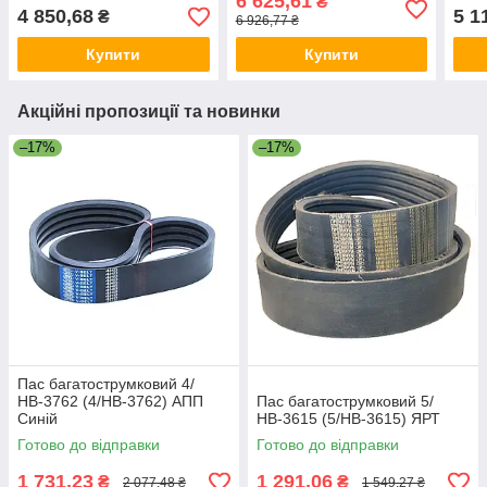
6 625,61
₴
4 850,68
5 1
₴
6 926,77 ₴
Купити
Купити
Акційні пропозиції та новинки
–17%
–17%
Пас багатострумковий 4/
НВ-3762 (4/HB-3762) АПП
Пас багатострумковий 5/
Синій
НВ-3615 (5/HB-3615) ЯРТ
Готово до відправки
Готово до відправки
1 731,23
1 291,06
₴
₴
2 077,48 ₴
1 549,27 ₴