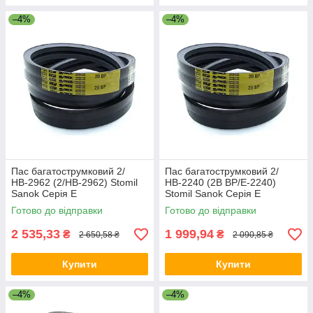
–4%
–4%
Пас багатострумковий 2/
Пас багатострумковий 2/
НВ-2962 (2/HB-2962) Stomil
НВ-2240 (2B BP/E-2240)
Sanok Серія E
Stomil Sanok Серія E
Готово до відправки
Готово до відправки
2 535,33
1 999,94
₴
₴
2 650,58 ₴
2 090,85 ₴
Купити
Купити
–4%
–4%