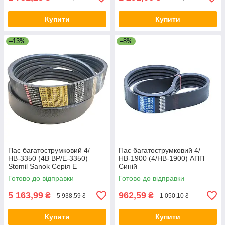
Купити
Купити
–13%
–8%
Пас багатострумковий 4/
Пас багатострумковий 4/
НВ-3350 (4B BP/E-3350)
НВ-1900 (4/HB-1900) АПП
Stomil Sanok Серія E
Синій
Готово до відправки
Готово до відправки
5 163,99
962,59
₴
₴
5 938,59 ₴
1 050,10 ₴
Купити
Купити