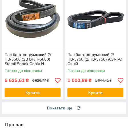
Пас багатострумковий 2/
Пас багатострумковий 2/
НВ-5600 (2B BP/H-5600)
НВ-3750 (2/HB-3750) AGRI-C
Stomil Sanok Серія H
Синій
Готово до відправки
Готово до відправки
6 625,61
1 000,89
₴
₴
6 926,77 ₴
1 044,41 ₴
Купити
Купити
Показати ще
Про нас