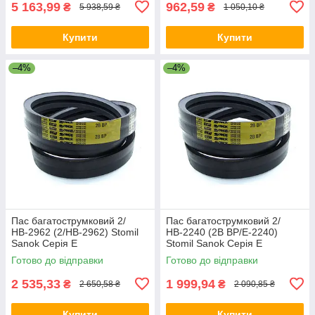
5 163,99
962,59
₴
₴
5 938,59 ₴
1 050,10 ₴
Купити
Купити
–4%
–4%
Пас багатострумковий 2/
Пас багатострумковий 2/
НВ-2962 (2/HB-2962) Stomil
НВ-2240 (2B BP/E-2240)
Sanok Серія E
Stomil Sanok Серія E
Готово до відправки
Готово до відправки
2 535,33
1 999,94
₴
₴
2 650,58 ₴
2 090,85 ₴
Купити
Купити