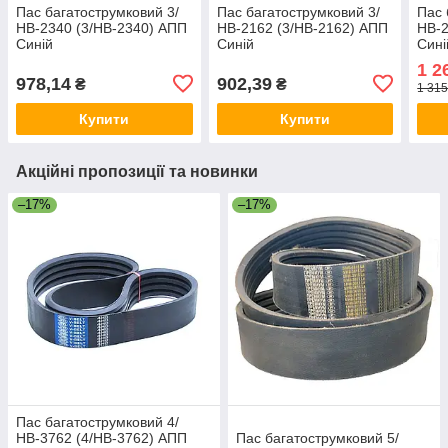
Пас багатострумковий 3/
Пас багатострумковий 3/
Пас 
НВ-2340 (3/HB-2340) АПП
НВ-2162 (3/HB-2162) АПП
НВ-2
Синій
Синій
Сині
1 2
978,14
902,39
₴
₴
1 315
Купити
Купити
Акційні пропозиції та новинки
–17%
–17%
Пас багатострумковий 4/
НВ-3762 (4/HB-3762) АПП
Пас багатострумковий 5/