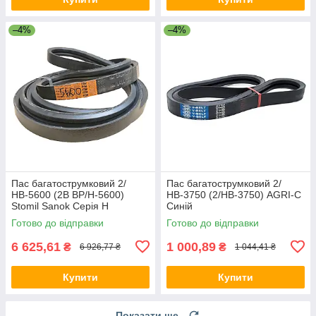
–4%
–4%
Пас багатострумковий 2/
Пас багатострумковий 2/
НВ-5600 (2B BP/H-5600)
НВ-3750 (2/HB-3750) AGRI-C
Stomil Sanok Серія H
Синій
Готово до відправки
Готово до відправки
6 625,61
1 000,89
₴
₴
6 926,77 ₴
1 044,41 ₴
Купити
Купити
Показати ще