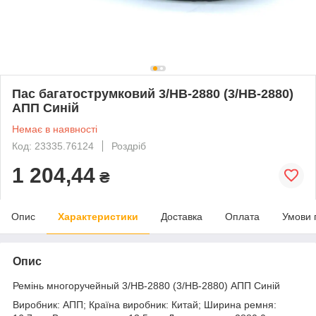
Пас багатострумковий 3/НВ-2880 (3/HB-2880)
АПП Синій
Немає в наявності
Код: 23335.76124
Роздріб
1 204,44
₴
Опис
Характеристики
Доставка
Оплата
Умови 
Опис
Ремінь многоручейный 3/НВ-2880 (3/HB-2880) АПП Синій
Виробник: АПП; Країна виробник: Китай; Ширина ремня: