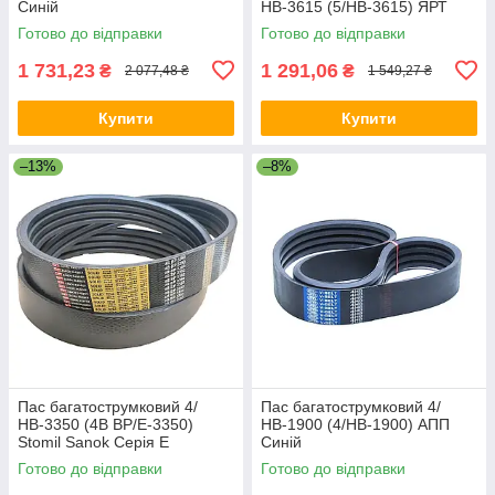
Синій
НВ-3615 (5/HB-3615) ЯРТ
Готово до відправки
Готово до відправки
1 731,23
1 291,06
₴
₴
2 077,48 ₴
1 549,27 ₴
Купити
Купити
–13%
–8%
Пас багатострумковий 4/
Пас багатострумковий 4/
НВ-3350 (4B BP/E-3350)
НВ-1900 (4/HB-1900) АПП
Stomil Sanok Серія E
Синій
Готово до відправки
Готово до відправки