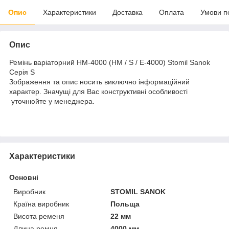
Опис
Характеристики
Доставка
Оплата
Умови п
Опис
Ремінь варіаторний HM-4000 (HM / S / E-4000) Stomil Sanok
Серія S
Зображення та опис носить виключно інформаційний
характер. Значущі для Вас конструктивні особливості
уточнюйте у менеджера.
Характеристики
Основні
Виробник
STOMIL SANOK
Країна виробник
Польща
Висота ременя
22 мм
Длина ремня
4000 мм