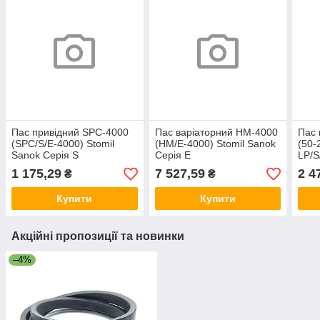
Пас привідний SPC-4000
Пас варіаторний HM-4000
Пас 
(SPC/S/E-4000) Stomil
(HM/E-4000) Stomil Sanok
(50-
Sanok Серія S
Серія E
LP/S
Сері
1 175,29
7 527,59
2 4
₴
₴
Купити
Купити
Акційні пропозиції та новинки
–4%