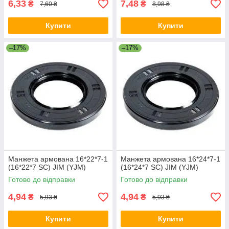
6,33
7,48
₴
₴
7,60 ₴
8,98 ₴
Купити
Купити
–17%
–17%
Манжета армована 16*22*7-1
Манжета армована 16*24*7-1
(16*22*7 SC) JIM (YJM)
(16*24*7 SC) JIM (YJM)
Готово до відправки
Готово до відправки
4,94
4,94
₴
₴
5,93 ₴
5,93 ₴
Купити
Купити