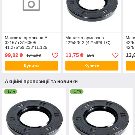
Манжета армована A
Манжета армована
Ман
32167 (G16069/
42*58*8-2 (42*58*8 TC)
42*5
41.275*59.233*11.125
42*5
(1.625"х2.332"х0.438")
99,82
13,75
13,
₴
₴
104,16 ₴
15 ₴
Купити
Купити
Акційні пропозиції та новинки
–17%
–17%