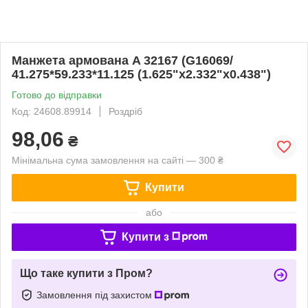
Манжета армована A 32167 (G16069/
41.275*59.233*11.125 (1.625"х2.332"х0.438")
Готово до відправки
Код: 24608.89914
Роздріб
98,06
₴
Мінімальна сума замовлення на сайті — 300 ₴
Купити
або
Купити з
Що таке купити з Пром?
Замовлення під захистом