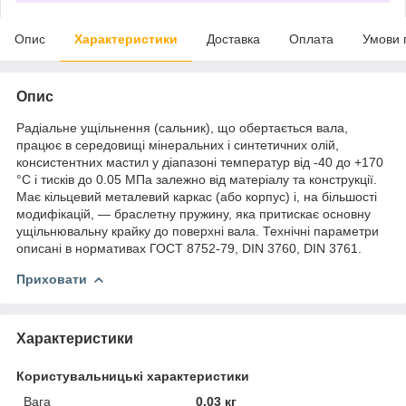
Опис
Характеристики
Доставка
Оплата
Умови 
Опис
Радіальне ущільнення (сальник), що обертається вала,
працює в середовищі мінеральних і синтетичних олій,
консистентних мастил у діапазоні температур від -40 до +170
°C і тисків до 0.05 МПа залежно від матеріалу та конструкції.
Має кільцевий металевий каркас (або корпус) і, на більшості
модифікацій, — браслетну пружину, яка притискає основну
ущільнювальну крайку до поверхні вала. Технічні параметри
описані в нормативах ГОСТ 8752-79, DIN 3760, DIN 3761.
Приховати
Характеристики
Користувальницькі характеристики
Вага
0.03 кг