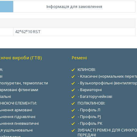
Інформація для замовлення
42*62*10 RST
нічні вироби (ГТВ)
Ремені
А:
КЛИНОВІ:
ві
- Класичні (нормальних перети
 поліуретан, термопласти
- Вузькопрофільні (вентилятор
 армовані фітингами
- Вариаторні
іальні
- Багаторучейкові
НЮЮЧІ ЕЛЕМЕНТИ:
ПОЛІКЛИНОВІ:
льнення армовані
- Профіль Л
ьнення гідравлічні
- Профіль PJ
льнення пневматичні
- Профіль PK
ця ущільнювальні
ЗУБЧАСТІ РЕМЕНІ ДЛЯ СИНХР
ПЕРЕДАЧІ
зезйомники