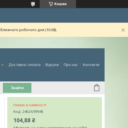
Кошик
ближчого робочого дня (10.08).
и
Доставка і оплата
Відгуки
Про нас
Контакти
Знайти
Немає в наявності
Код:
24624.99946
104,88 ₴
Мінімальна сума замовлення на сайті —