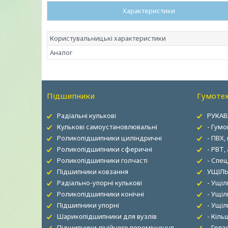
Характеристики
Користувальницькі характеристики
Аналог
Підшипники
Гумотех
Радіальні кулькові
РУКАВ
Кулькові самоустановлювальні
- Гумо
Роликопідшипники циліндричні
- ПВХ,
Роликопідшипники сферичні
- РВТ,
Роликопідшипники голчасті
- Спец
Підшипники ковзання
УЩІЛЬ
Радіально-упорні кулькові
- Ущі
Роликопідшипники конічні
- Ущіл
Підшипники упорні
- Ущі
Шарикопідшипники для вузлів
- Кіль
Підшипники лінійного переміщення
- Гря