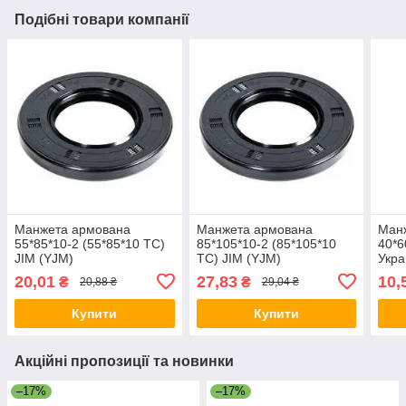
Подібні товари компанії
Манжета армована
Манжета армована
Ман
55*85*10-2 (55*85*10 TC)
85*105*10-2 (85*105*10
40*6
JIM (YJM)
TC) JIM (YJM)
Укр
20,01
27,83
10,
₴
₴
20,88 ₴
29,04 ₴
Купити
Купити
Акційні пропозиції та новинки
–17%
–17%