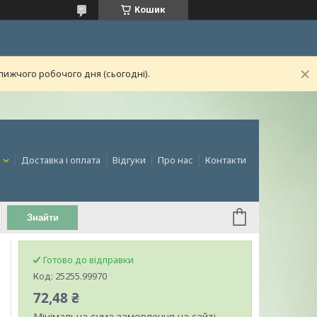
Кошик
лижчого робочого дня (сьогодні).
и
Доставка і оплата
Відгуки
Про нас
Контакти
Знайти
Готово до відправки
Код:
25255.99970
72,48 ₴
Мінімальна сума замовлення на сайті —