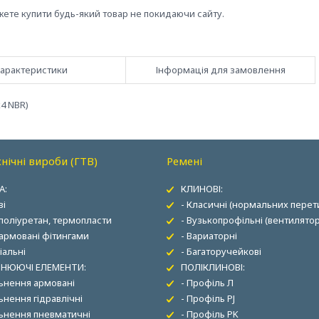
жете купити будь-який товар не покидаючи сайту.
арактеристики
Інформація для замовлення
х4 NBR)
нічні вироби (ГТВ)
Ремені
А:
КЛИНОВІ:
ві
- Класичні (нормальних перети
 поліуретан, термопласти
- Вузькопрофільні (вентилятор
 армовані фітингами
- Вариаторні
іальні
- Багаторучейкові
НЮЮЧІ ЕЛЕМЕНТИ:
ПОЛІКЛИНОВІ:
льнення армовані
- Профіль Л
ьнення гідравлічні
- Профіль PJ
льнення пневматичні
- Профіль PK