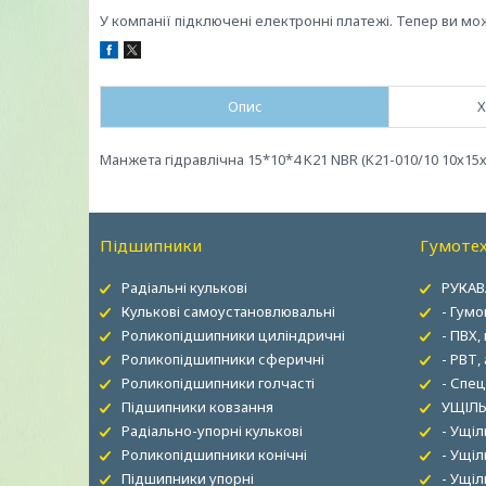
У компанії підключені електронні платежі. Тепер ви мо
Опис
Х
Манжета гідравлічна 15*10*4 K21 NBR (K21-010/10 10х15
Підшипники
Гумотех
Радіальні кулькові
РУКАВ
Кулькові самоустановлювальні
- Гумо
Роликопідшипники циліндричні
- ПВХ,
Роликопідшипники сферичні
- РВТ,
Роликопідшипники голчасті
- Спец
Підшипники ковзання
УЩІЛЬ
Радіально-упорні кулькові
- Ущі
Роликопідшипники конічні
- Ущіл
Підшипники упорні
- Ущі