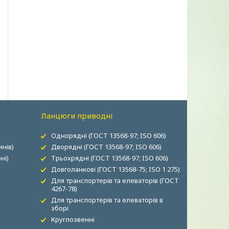
Ланцюги приводні
Однорядні (ГОСТ 13568-97; ISO 606)
нів)
Дворядні (ГОСТ 13568-97; ISO 606)
ні)
Трьохрядні (ГОСТ 13568-97; ISO 606)
Довголанкові (ГОСТ 13568-75; ISO 1 275)
Для транспортерів та елеваторів (ГОСТ
4267-78)
Для транспортерів та елеваторів в
зборі
Круглозвенні