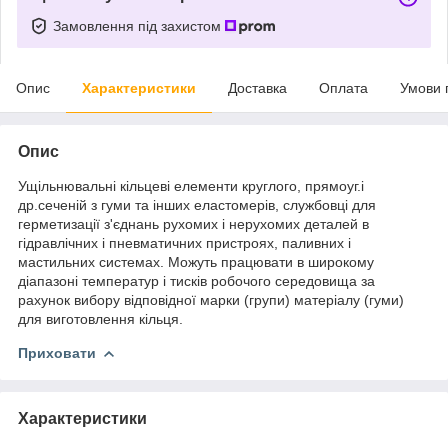
Замовлення під захистом
Опис
Характеристики
Доставка
Оплата
Умови 
Опис
Ущільнювальні кільцеві елементи круглого, прямоуг.і
др.сеченій з гуми та інших еластомерів, службовці для
герметизації з'єднань рухомих і нерухомих деталей в
гідравлічних і пневматичних пристроях, паливних і
мастильних системах. Можуть працювати в широкому
діапазоні температур і тисків робочого середовища за
рахунок вибору відповідної марки (групи) матеріалу (гуми)
для виготовлення кільця.
Приховати
Характеристики