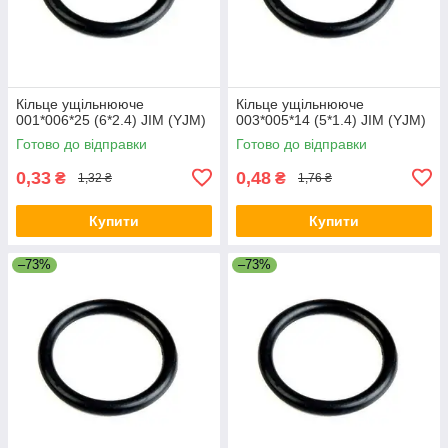
Кільце ущільнююче
Кільце ущільнююче
001*006*25 (6*2.4) JIM (YJM)
003*005*14 (5*1.4) JIM (YJM)
Готово до відправки
Готово до відправки
0,33
0,48
₴
₴
1,32 ₴
1,76 ₴
Купити
Купити
–73%
–73%