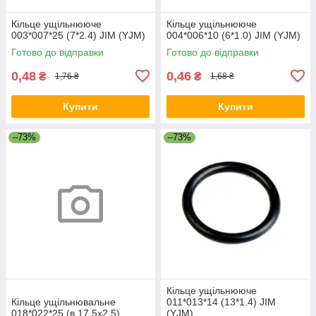
Кільце ущільнююче
Кільце ущільнююче
003*007*25 (7*2.4) JIM (YJM)
004*006*10 (6*1.0) JIM (YJM)
Готово до відправки
Готово до відправки
0,48
0,46
₴
₴
1,76 ₴
1,68 ₴
Купити
Купити
–73%
–73%
Кільце ущільнююче
Кільце ущільнювальне
011*013*14 (13*1.4) JIM
018*022*25 (в.17.5х2.5)
(YJM)