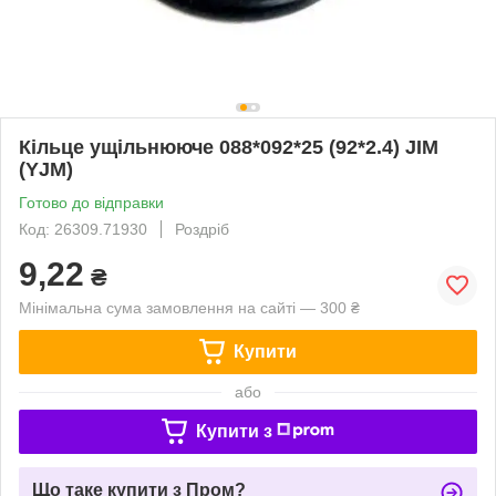
Кільце ущільнююче 088*092*25 (92*2.4) JIM
(YJM)
Готово до відправки
Код: 26309.71930
Роздріб
9,22
₴
Мінімальна сума замовлення на сайті — 300 ₴
Купити
або
Купити з
Що таке купити з Пром?