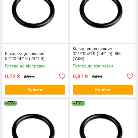
Кільце ущільнююче
Кільце ущільнююче
021*024*19 (24*1.9) JIM
021*024*19 (24*1.9)
(YJM)
Готово до відправки
Готово до відправки
0,72
0,81
₴
₴
2,88 ₴
3,24 ₴
Купити
Купити
–75%
–73%