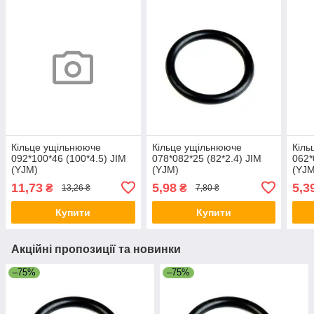
Кільце ущільнююче
Кільце ущільнююче
Кіль
092*100*46 (100*4.5) JIM
078*082*25 (82*2.4) JIM
062*
(YJM)
(YJM)
(YJM
11,73
5,98
5,3
₴
₴
13,26 ₴
7,80 ₴
Купити
Купити
Акційні пропозиції та новинки
–75%
–75%