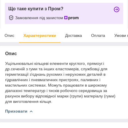
Що таке купити з Пром?
Замовлення під захистом
Опис
Характеристики
Доставка
Оплата
Умови 
Опис
Ущільнювальні кільцеві елементи круглого, прямоуг.і
др.сеченій з гуми та інших еластомерів, службовці для
герметизації з'єднань рухомих і нерухомих деталей в
гідравлічних і пневматичних пристроях, паливних і
мастильних системах. Можуть працювати в широкому
діапазоні температур і тисків робочого середовища за
рахунок вибору відповідної марки (групи) матеріалу (гуми)
для виготовлення кільця.
Приховати