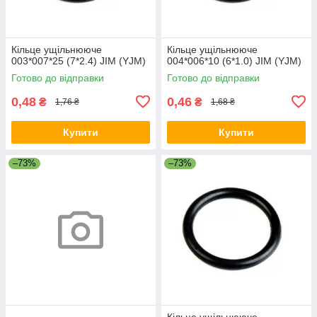
Кільце ущільнююче
Кільце ущільнююче
003*007*25 (7*2.4) JIM (YJM)
004*006*10 (6*1.0) JIM (YJM)
Готово до відправки
Готово до відправки
0,48
0,46
₴
₴
1,76 ₴
1,68 ₴
Купити
Купити
–73%
–73%
Кільце ущільнююче