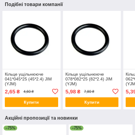
Подібні товари компанії
Кільце ущільнююче
Кільце ущільнююче
Кіль
041*045*25 (45*2.4) JIM
078*082*25 (82*2.4) JIM
062*
(YJM)
(YJM)
(YJM
2,65
5,98
5,3
₴
₴
4,60 ₴
7,80 ₴
Купити
Купити
Акційні пропозиції та новинки
–75%
–75%