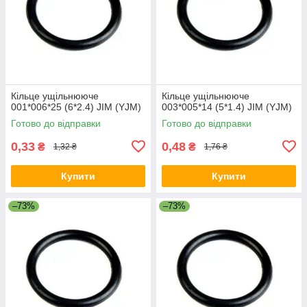
Кільце ущільнююче
Кільце ущільнююче
001*006*25 (6*2.4) JIM (YJM)
003*005*14 (5*1.4) JIM (YJM)
Готово до відправки
Готово до відправки
0,33
0,48
₴
₴
1,32 ₴
1,76 ₴
Купити
Купити
–73%
–73%