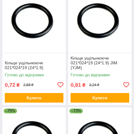
Кільце ущільнююче
Кільце ущільнююче
021*024*19 (24*1.9) JIM
021*024*19 (24*1.9)
(YJM)
Готово до відправки
Готово до відправки
0,72
0,81
₴
₴
2,88 ₴
3,24 ₴
Купити
Купити
–75%
–73%