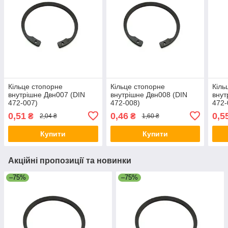
Кільце стопорне
Кільце стопорне
Кіль
внутрішне Двн007 (DIN
внутрішне Двн008 (DIN
внут
472-007)
472-008)
472-
0,51
0,46
0,5
₴
₴
2,04 ₴
1,60 ₴
Купити
Купити
Акційні пропозиції та новинки
–75%
–75%