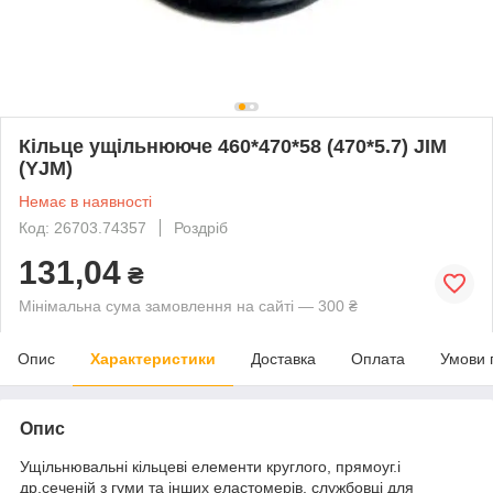
Кільце ущільнююче 460*470*58 (470*5.7) JIM
(YJM)
Немає в наявності
Код: 26703.74357
Роздріб
131,04
₴
Мінімальна сума замовлення на сайті — 300 ₴
Опис
Характеристики
Доставка
Оплата
Умови 
Опис
Ущільнювальні кільцеві елементи круглого, прямоуг.і
др.сеченій з гуми та інших еластомерів, службовці для