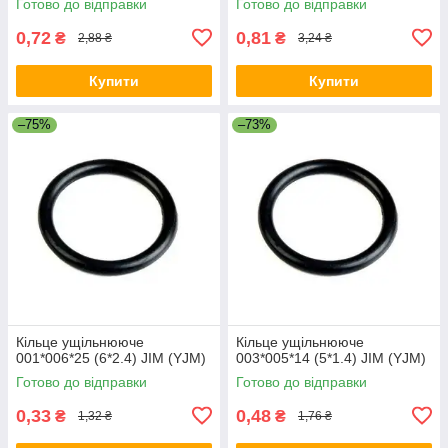
Готово до відправки
Готово до відправки
0,72
0,81
₴
₴
2,88 ₴
3,24 ₴
Купити
Купити
–75%
–73%
Кільце ущільнююче
Кільце ущільнююче
001*006*25 (6*2.4) JIM (YJM)
003*005*14 (5*1.4) JIM (YJM)
Готово до відправки
Готово до відправки
0,33
0,48
₴
₴
1,32 ₴
1,76 ₴