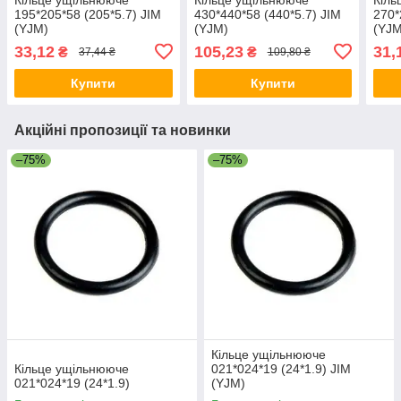
195*205*58 (205*5.7) JIM
430*440*58 (440*5.7) JIM
270*
(YJM)
(YJM)
(YJM
33,12
105,23
31,
₴
₴
37,44 ₴
109,80 ₴
Купити
Купити
Акційні пропозиції та новинки
–75%
–75%
Кільце ущільнююче
Кільце ущільнююче
021*024*19 (24*1.9) JIM
021*024*19 (24*1.9)
(YJM)