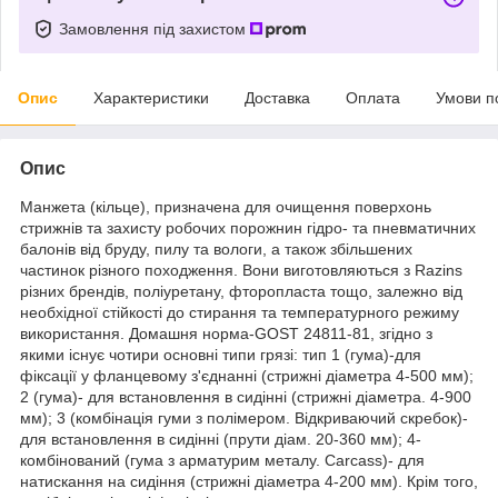
Замовлення під захистом
Опис
Характеристики
Доставка
Оплата
Умови п
Опис
Манжета (кільце), призначена для очищення поверхонь
стрижнів та захисту робочих порожнин гідро- та пневматичних
балонів від бруду, пилу та вологи, а також збільшених
частинок різного походження. Вони виготовляються з Razins
різних брендів, поліуретану, фторопласта тощо, залежно від
необхідної стійкості до стирання та температурного режиму
використання. Домашня норма-GOST 24811-81, згідно з
якими існує чотири основні типи грязі: тип 1 (гума)-для
фіксації у фланцевому з'єднанні (стрижні діаметра 4-500 мм);
2 (гума)- для встановлення в сидінні (стрижні діаметра. 4-900
мм); 3 (комбінація гуми з полімером. Відкриваючий скребок)-
для встановлення в сидінні (прути діам. 20-360 мм); 4-
комбінований (гума з арматурим металу. Carcass)- для
натискання на сидіння (стрижні діаметра 4-200 мм). Крім того,