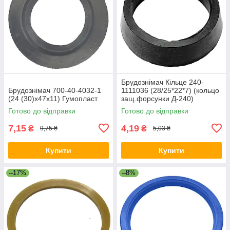
Брудознімач Кільце 240-
Брудознімач 700-40-4032-1
1111036 (28/25*22*7) (кольцо
(24 (30)х47х11) Гумопласт
защ.форсунки Д-240)
Готово до відправки
Готово до відправки
7,15
4,19
₴
₴
9,75 ₴
5,03 ₴
Купити
Купити
–17%
–8%