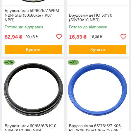
Брудознімач 50*60*5/7 WPM
NBR-Stal (50х60х5/7 K07
Брудознімач НО 50*70
NBR)
(50х70х10 NBR)
Готово до відправки
Готово до відправки
82,94
16,83
₴
₴
90,48 ₴
18,36 ₴
Купити
Купити
–8%
–8%
Брудознімач 60*68*6/8 K10
Брудознімач 65*73*5/7 K06
NBR (K10-060 NBR
PU (K06-065/1 (65х73х7/5