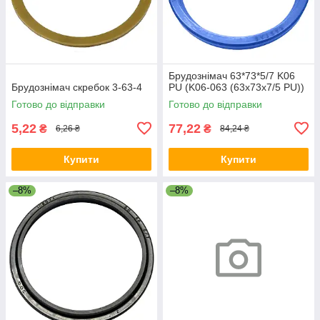
Брудознімач 63*73*5/7 K06
Брудознімач скребок 3-63-4
PU (K06-063 (63х73х7/5 PU))
Готово до відправки
Готово до відправки
5,22
77,22
₴
₴
6,26 ₴
84,24 ₴
Купити
Купити
–8%
–8%