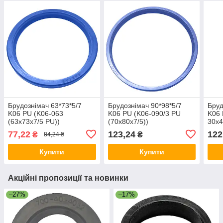
Брудознімач 63*73*5/7
Брудознімач 90*98*5/7
Бруд
K06 PU (K06-063
K06 PU (K06-090/3 PU
K06 
(63х73х7/5 PU))
(70х80х7/5))
30х4
77,22
123,24
122
₴
₴
84,24 ₴
Купити
Купити
Акційні пропозиції та новинки
–27%
–17%