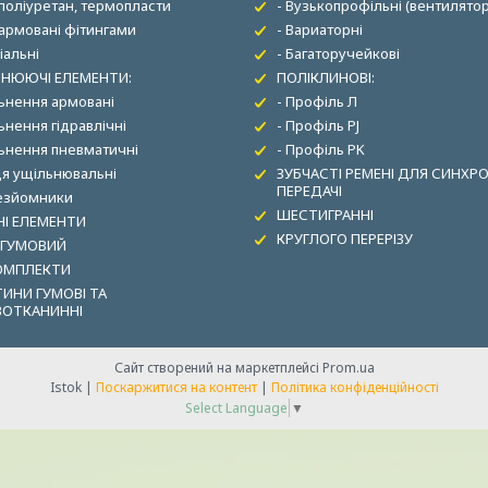
 поліуретан, термопласти
- Вузькопрофільні (вентилятор
 армовані фітингами
- Вариаторні
іальні
- Багаторучейкові
НЮЮЧІ ЕЛЕМЕНТИ:
ПОЛІКЛИНОВІ:
льнення армовані
- Профіль Л
ьнення гідравлічні
- Профіль PJ
льнення пневматичні
- Профіль PK
ця ущільнювальні
ЗУБЧАСТІ РЕМЕНІ ДЛЯ СИНХР
ПЕРЕДАЧІ
зезйомники
ШЕСТИГРАННІ
І ЕЛЕМЕНТИ
КРУГЛОГО ПЕРЕРІЗУ
 ГУМОВИЙ
ОМПЛЕКТИ
ИНИ ГУМОВІ ТА
ВОТКАНИННІ
Сайт створений на маркетплейсі
Prom.ua
Istok |
Поскаржитися на контент
|
Політика конфіденційності
Select Language
▼