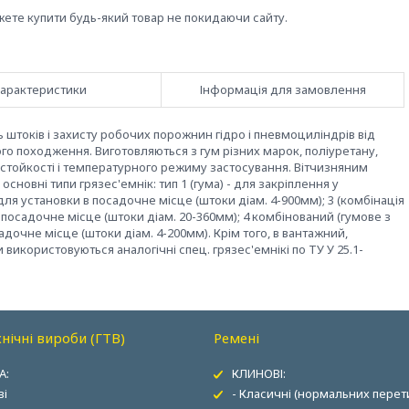
жете купити будь-який товар не покидаючи сайту.
арактеристики
Інформація для замовлення
штоків і захисту робочих порожнин гідро і пневмоциліндрів від
ого походження. Виготовляються з гум різних марок, поліуретану,
івостойкості і температурного режиму застосування. Вітчизняним
сновні типи грязес'емнік: тип 1 (гума) - для закріплення у
 для установки в посадочне місце (штоки діам. 4-900мм); 3 (комбінація
посадочне місце (штоки діам. 20-360мм); 4 комбінований (гумове з
очне місце (штоки діам. 4-200мм). Крім того, в вантажний,
 використовуються аналогічні спец. грязес'емнікі по ТУ У 25.1-
нічні вироби (ГТВ)
Ремені
А:
КЛИНОВІ:
ві
- Класичні (нормальних перети