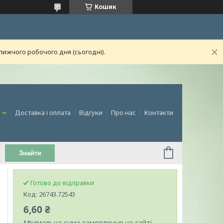
Кошик
лижчого робочого дня (сьогодні).
и
Доставка і оплата
Відгуки
Про нас
Контакти
Знайти
Готово до відправки
Код:
26743.72543
6,60 ₴
Мінімальна сума замовлення на сайті —