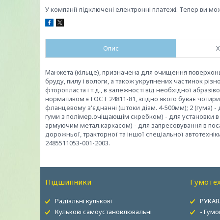
У компанії підключені електронні платежі. Тепер ви мо
Опис
Х
Манжета (кільце), призначена для очищення поверхонь 
бруду, пилу і вологи, а також укрупнених частинок різн
фторопласта і т.д., в залежності від необхідної абраз
нормативом є ГОСТ 24811-81, згідно якого буває чотири о
фланцевому з'єднанні (штоки діам. 4-500мм); 2 (гума) -
гуми з полімер.очіщающім скребком) - для установки в 
армуючим метал.каркасом) - для запресовування в посад
дорожньої, тракторної та іншої спеціальної автотехніки
2485511053-001-2003.
Підшипники
Гумотех
Радіальні кулькові
РУКАВ
Кулькові самоустановлювальні
- Гумо