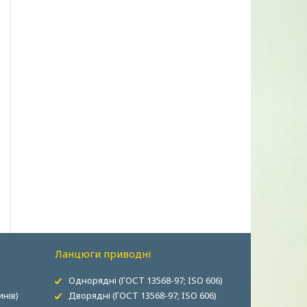
Ланцюги приводні
Однорядні (ГОСТ 13568-97; ISO 606)
нів)
Дворядні (ГОСТ 13568-97; ISO 606)