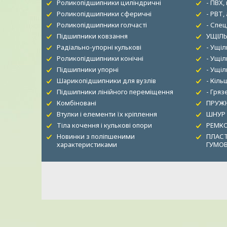
Роликопідшипники циліндричні
- ПВХ,
Роликопідшипники сферичні
- РВТ,
Роликопідшипники голчасті
- Спец
Підшипники ковзання
УЩІЛЬ
Радіально-упорні кулькові
- Ущі
Роликопідшипники конічні
- Ущіл
Підшипники упорні
- Ущі
Шарикопідшипники для вузлів
- Кіль
Підшипники лінійного переміщення
- Гря
Комбіновані
ПРУЖН
Втулки і елементи їх кріплення
ШНУР
Тіла кочення і кулькові опори
РЕМК
Новинки з поліпшеними
ПЛАСТ
характеристиками
ГУМО