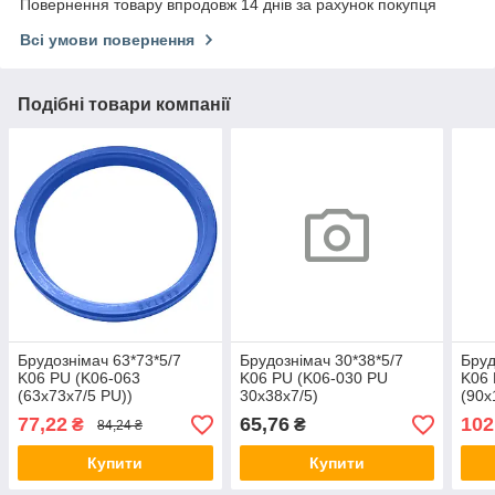
Повернення товару впродовж 14 днів за рахунок покупця
Всі умови повернення
Подібні товари компанії
Брудознімач 63*73*5/7
Брудознімач 30*38*5/7
Бруд
K06 PU (K06-063
K06 PU (K06-030 PU
K06 
(63х73х7/5 PU))
30х38х7/5)
(90х
77,22
65,76
102
₴
₴
84,24 ₴
Купити
Купити