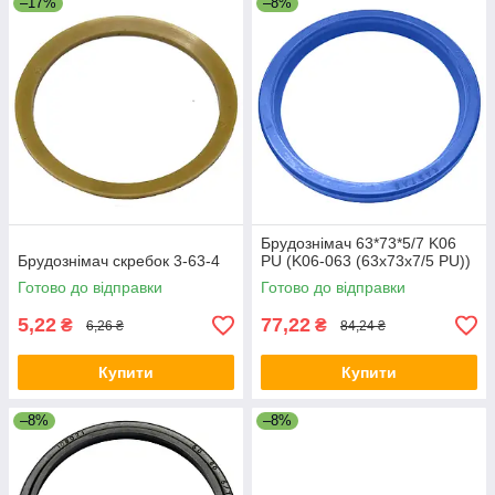
–17%
–8%
Брудознімач 63*73*5/7 K06
Брудознімач скребок 3-63-4
PU (K06-063 (63х73х7/5 PU))
Готово до відправки
Готово до відправки
5,22
77,22
₴
₴
6,26 ₴
84,24 ₴
Купити
Купити
–8%
–8%