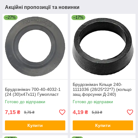
Акційні пропозиції та новинки
–27%
–17%
Брудознімач Кільце 240-
Брудознімач 700-40-4032-1
1111036 (28/25*22*7) (кольцо
(24 (30)х47х11) Гумопласт
защ.форсунки Д-240)
Готово до відправки
Готово до відправки
7,15
4,19
₴
₴
9,75 ₴
5,03 ₴
Купити
Купити