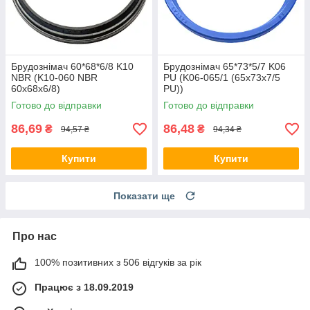
Брудознімач 60*68*6/8 K10
Брудознімач 65*73*5/7 K06
NBR (K10-060 NBR
PU (K06-065/1 (65х73х7/5
60х68х6/8)
PU))
Готово до відправки
Готово до відправки
86,69
86,48
₴
₴
94,57 ₴
94,34 ₴
Купити
Купити
Показати ще
Про нас
100% позитивних з 506 відгуків за рік
Працює з 18.09.2019