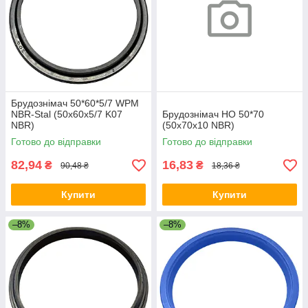
Брудознімач 50*60*5/7 WPM
NBR-Stal (50х60х5/7 K07
Брудознімач НО 50*70
NBR)
(50х70х10 NBR)
Готово до відправки
Готово до відправки
82,94
16,83
₴
₴
90,48 ₴
18,36 ₴
Купити
Купити
–8%
–8%